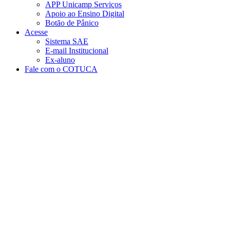
APP Unicamp Serviços
Apoio ao Ensino Digital
Botão de Pânico
Acesse
Sistema SAE
E-mail Institucional
Ex-aluno
Fale com o COTUCA
Aumentar fonte
Diminuir fonte