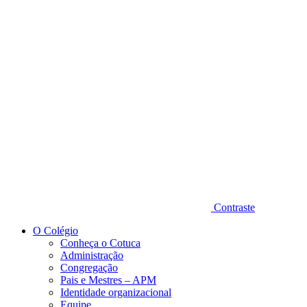
Diminuir fonte
Contraste
O Colégio
Conheça o Cotuca
Administração
Congregação
Pais e Mestres – APM
Identidade organizacional
Equipe