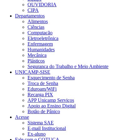
OUVIDORIA
CIPA
Departamentos
Alimentos
Ciências
Computação
Eletroeletrônica
Enfermagem
Humanidades
Mecânica
Plásticos
Segurança do Trabalho e Meio Ambiente
UNICAMP-SISE
Esquecimento de Senha
Troca de Senha
Eduroam/WiFi
Recarga PIX
APP Unicamp Serviços
Apoio ao Ensino Digital
Botão de Pânico
Acesse
Sistema SAE
E-mail Institucional
Ex-aluno
Fale com o COTUCA