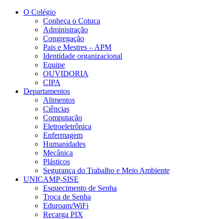
Conteúdo principal
Menu principal
Rodapé
O Colégio
Conheça o Cotuca
Administração
Congregação
Pais e Mestres – APM
Identidade organizacional
Equipe
OUVIDORIA
CIPA
Departamentos
Alimentos
Ciências
Computação
Eletroeletrônica
Enfermagem
Humanidades
Mecânica
Plásticos
Segurança do Trabalho e Meio Ambiente
UNICAMP-SISE
Esquecimento de Senha
Troca de Senha
Eduroam/WiFi
Recarga PIX