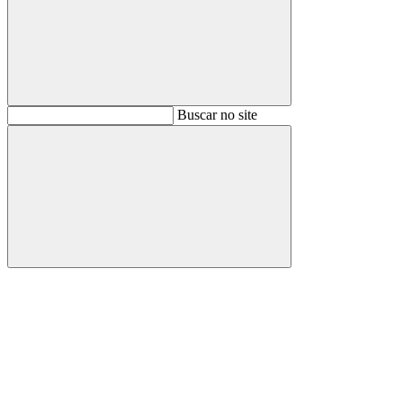
Buscar
Buscar no site
Buscar
Aumentar fonte