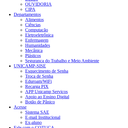
OUVIDORIA
CIPA
Departamentos
Alimentos
Ciências
Computação
Eletroeletrônica
Enfermagem
Humanidades
Mecânica
Plásticos
Segurança do Trabalho e Meio Ambiente
UNICAMP-SISE
Esquecimento de Senha
Troca de Senha
Eduroam/WiFi
Recarga PIX
APP Unicamp Serviços
Apoio ao Ensino Digital
Botão de Pânico
Acesse
Sistema SAE
E-mail Institucional
Ex-aluno
Fale com o COTUCA