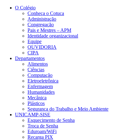
Conteúdo principal
Menu principal
Rodapé
O Colégio
Conheça o Cotuca
Administração
Congregação
Pais e Mestres – APM
Identidade organizacional
Equipe
OUVIDORIA
CIPA
Departamentos
Alimentos
Ciências
Computação
Eletroeletrônica
Enfermagem
Humanidades
Mecânica
Plásticos
Segurança do Trabalho e Meio Ambiente
UNICAMP-SISE
Esquecimento de Senha
Troca de Senha
Eduroam/WiFi
Recarga PIX