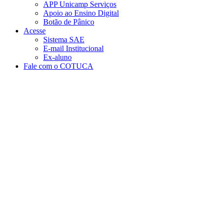
APP Unicamp Serviços
Apoio ao Ensino Digital
Botão de Pânico
Acesse
Sistema SAE
E-mail Institucional
Ex-aluno
Fale com o COTUCA
Aumentar fonte
Diminuir fonte