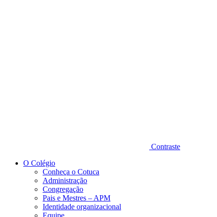
Diminuir fonte
Contraste
O Colégio
Conheça o Cotuca
Administração
Congregação
Pais e Mestres – APM
Identidade organizacional
Equipe