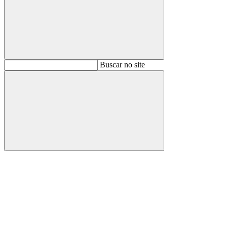
Buscar
Buscar no site
Buscar
Aumentar fonte