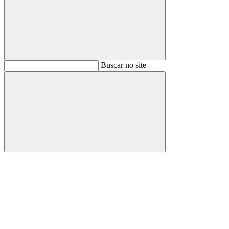
Buscar
Buscar no site
Buscar
Aumentar fonte