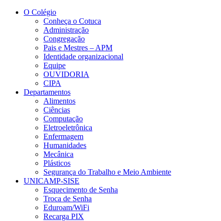
Conteúdo principal
Menu principal
Rodapé
O Colégio
Conheça o Cotuca
Administração
Congregação
Pais e Mestres – APM
Identidade organizacional
Equipe
OUVIDORIA
CIPA
Departamentos
Alimentos
Ciências
Computação
Eletroeletrônica
Enfermagem
Humanidades
Mecânica
Plásticos
Segurança do Trabalho e Meio Ambiente
UNICAMP-SISE
Esquecimento de Senha
Troca de Senha
Eduroam/WiFi
Recarga PIX