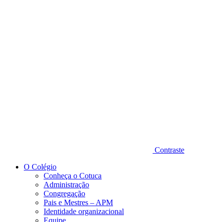
Diminuir fonte
Contraste
O Colégio
Conheça o Cotuca
Administração
Congregação
Pais e Mestres – APM
Identidade organizacional
Equipe