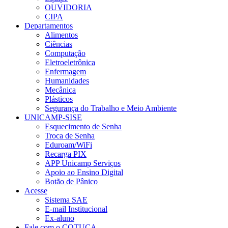
OUVIDORIA
CIPA
Departamentos
Alimentos
Ciências
Computação
Eletroeletrônica
Enfermagem
Humanidades
Mecânica
Plásticos
Segurança do Trabalho e Meio Ambiente
UNICAMP-SISE
Esquecimento de Senha
Troca de Senha
Eduroam/WiFi
Recarga PIX
APP Unicamp Serviços
Apoio ao Ensino Digital
Botão de Pânico
Acesse
Sistema SAE
E-mail Institucional
Ex-aluno
Fale com o COTUCA