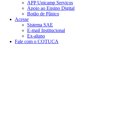
APP Unicamp Serviços
Apoio ao Ensino Digital
Botão de Pânico
Acesse
Sistema SAE
E-mail Institucional
Ex-aluno
Fale com o COTUCA
Aumentar fonte
Diminuir fonte