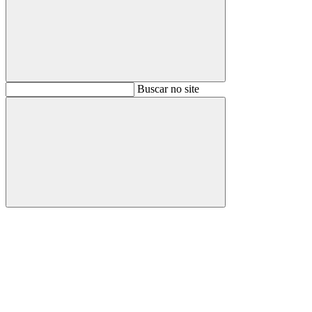
Buscar
Buscar no site
Buscar
Aumentar fonte