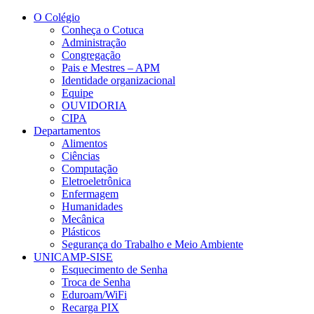
Conteúdo principal
Menu principal
Rodapé
O Colégio
Conheça o Cotuca
Administração
Congregação
Pais e Mestres – APM
Identidade organizacional
Equipe
OUVIDORIA
CIPA
Departamentos
Alimentos
Ciências
Computação
Eletroeletrônica
Enfermagem
Humanidades
Mecânica
Plásticos
Segurança do Trabalho e Meio Ambiente
UNICAMP-SISE
Esquecimento de Senha
Troca de Senha
Eduroam/WiFi
Recarga PIX