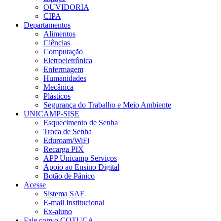
OUVIDORIA
CIPA
Departamentos
Alimentos
Ciências
Computação
Eletroeletrônica
Enfermagem
Humanidades
Mecânica
Plásticos
Segurança do Trabalho e Meio Ambiente
UNICAMP-SISE
Esquecimento de Senha
Troca de Senha
Eduroam/WiFi
Recarga PIX
APP Unicamp Serviços
Apoio ao Ensino Digital
Botão de Pânico
Acesse
Sistema SAE
E-mail Institucional
Ex-aluno
Fale com o COTUCA