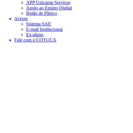
APP Unicamp Serviços
Apoio ao Ensino Digital
Botão de Pânico
Acesse
Sistema SAE
E-mail Institucional
Ex-aluno
Fale com o COTUCA
Aumentar fonte
Diminuir fonte