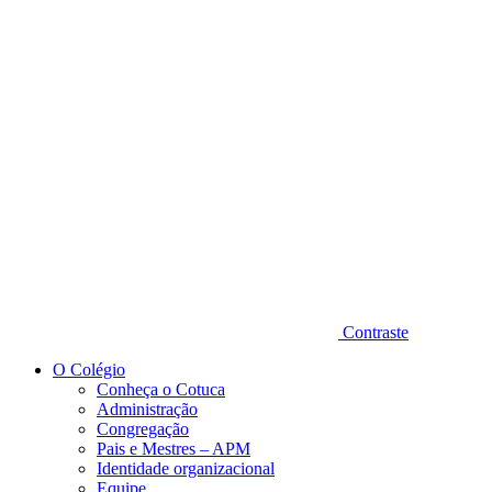
Diminuir fonte
Contraste
O Colégio
Conheça o Cotuca
Administração
Congregação
Pais e Mestres – APM
Identidade organizacional
Equipe