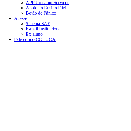
APP Unicamp Serviços
Apoio ao Ensino Digital
Botão de Pânico
Acesse
Sistema SAE
E-mail Institucional
Ex-aluno
Fale com o COTUCA
Aumentar fonte
Diminuir fonte