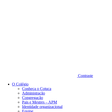
Diminuir fonte
Contraste
O Colégio
Conheça o Cotuca
Administração
Congregação
Pais e Mestres – APM
Identidade organizacional
Equipe