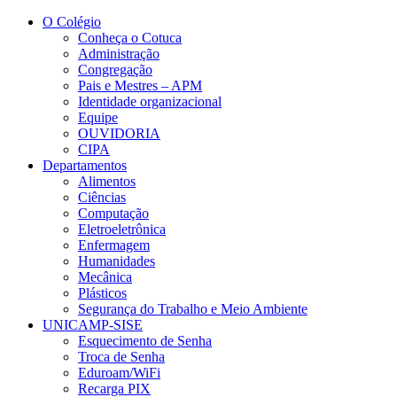
Conteúdo principal
Menu principal
Rodapé
O Colégio
Conheça o Cotuca
Administração
Congregação
Pais e Mestres – APM
Identidade organizacional
Equipe
OUVIDORIA
CIPA
Departamentos
Alimentos
Ciências
Computação
Eletroeletrônica
Enfermagem
Humanidades
Mecânica
Plásticos
Segurança do Trabalho e Meio Ambiente
UNICAMP-SISE
Esquecimento de Senha
Troca de Senha
Eduroam/WiFi
Recarga PIX