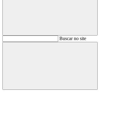
Buscar
Buscar no site
Buscar
Aumentar fonte