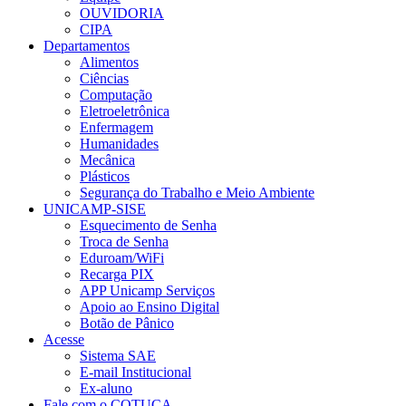
OUVIDORIA
CIPA
Departamentos
Alimentos
Ciências
Computação
Eletroeletrônica
Enfermagem
Humanidades
Mecânica
Plásticos
Segurança do Trabalho e Meio Ambiente
UNICAMP-SISE
Esquecimento de Senha
Troca de Senha
Eduroam/WiFi
Recarga PIX
APP Unicamp Serviços
Apoio ao Ensino Digital
Botão de Pânico
Acesse
Sistema SAE
E-mail Institucional
Ex-aluno
Fale com o COTUCA