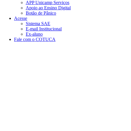
APP Unicamp Serviços
Apoio ao Ensino Digital
Botão de Pânico
Acesse
Sistema SAE
E-mail Institucional
Ex-aluno
Fale com o COTUCA
Aumentar fonte
Diminuir fonte