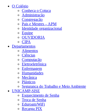
Conteúdo principal
Menu principal
Rodapé
O Colégio
Conheça o Cotuca
Administração
Congregação
Pais e Mestres – APM
Identidade organizacional
Equipe
OUVIDORIA
CIPA
Departamentos
Alimentos
Ciências
Computação
Eletroeletrônica
Enfermagem
Humanidades
Mecânica
Plásticos
Segurança do Trabalho e Meio Ambiente
UNICAMP-SISE
Esquecimento de Senha
Troca de Senha
Eduroam/WiFi
Recarga PIX