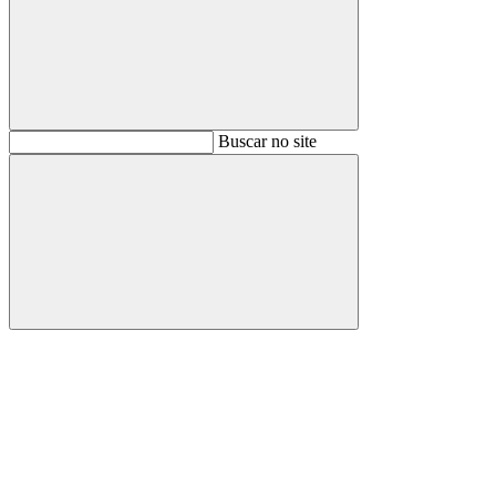
Buscar
Buscar no site
Buscar
Aumentar fonte