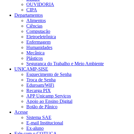
OUVIDORIA
CIPA
Departamentos
Alimentos
Ciências
Computação
Eletroeletrônica
Enfermagem
Humanidades
Mecânica
Plásticos
Segurança do Trabalho e Meio Ambiente
UNICAMP-SISE
Esquecimento de Senha
Troca de Senha
Eduroam/WiFi
Recarga PIX
APP Unicamp Serviços
Apoio ao Ensino Digital
Botão de Pânico
Acesse
Sistema SAE
E-mail Institucional
Ex-aluno
Fale com o COTUCA