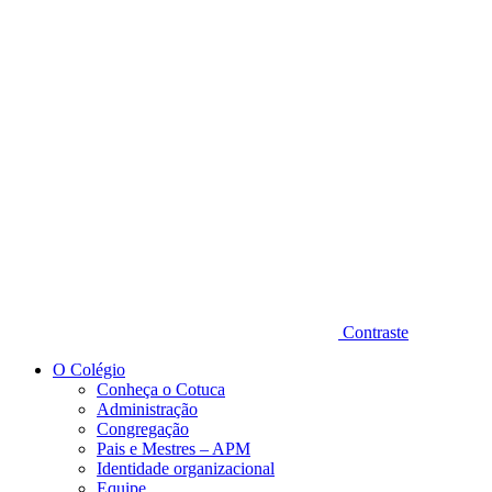
Diminuir fonte
Contraste
O Colégio
Conheça o Cotuca
Administração
Congregação
Pais e Mestres – APM
Identidade organizacional
Equipe