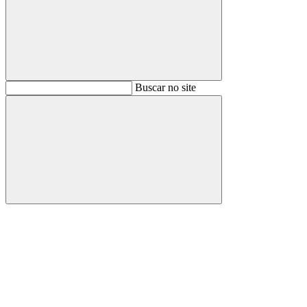
Buscar
Buscar no site
Buscar
Aumentar fonte