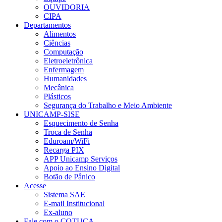
OUVIDORIA
CIPA
Departamentos
Alimentos
Ciências
Computação
Eletroeletrônica
Enfermagem
Humanidades
Mecânica
Plásticos
Segurança do Trabalho e Meio Ambiente
UNICAMP-SISE
Esquecimento de Senha
Troca de Senha
Eduroam/WiFi
Recarga PIX
APP Unicamp Serviços
Apoio ao Ensino Digital
Botão de Pânico
Acesse
Sistema SAE
E-mail Institucional
Ex-aluno
Fale com o COTUCA