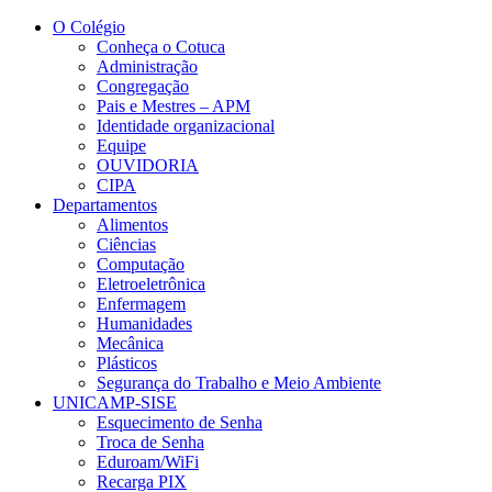
Conteúdo principal
Menu principal
Rodapé
O Colégio
Conheça o Cotuca
Administração
Congregação
Pais e Mestres – APM
Identidade organizacional
Equipe
OUVIDORIA
CIPA
Departamentos
Alimentos
Ciências
Computação
Eletroeletrônica
Enfermagem
Humanidades
Mecânica
Plásticos
Segurança do Trabalho e Meio Ambiente
UNICAMP-SISE
Esquecimento de Senha
Troca de Senha
Eduroam/WiFi
Recarga PIX