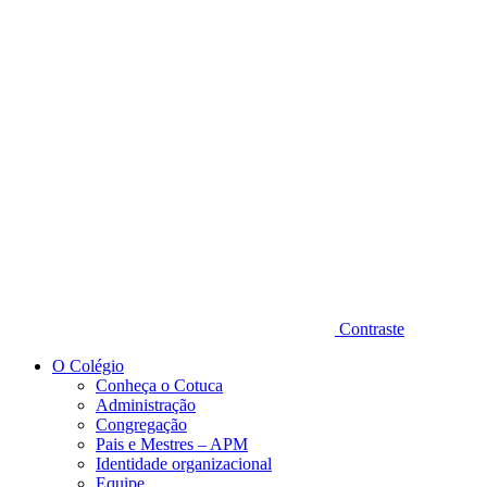
Diminuir fonte
Contraste
O Colégio
Conheça o Cotuca
Administração
Congregação
Pais e Mestres – APM
Identidade organizacional
Equipe