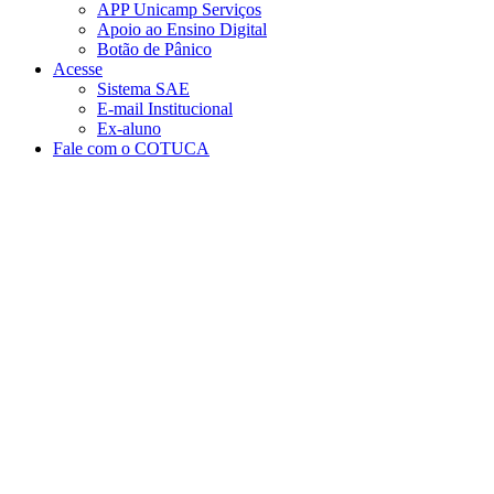
APP Unicamp Serviços
Apoio ao Ensino Digital
Botão de Pânico
Acesse
Sistema SAE
E-mail Institucional
Ex-aluno
Fale com o COTUCA
Aumentar fonte
Diminuir fonte