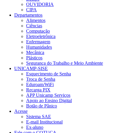
OUVIDORIA
CIPA
Departamentos
Alimentos
Ciências
Computação
Eletroeletrônica
Enfermagem
Humanidades
Mecânica
Plásticos
Segurança do Trabalho e Meio Ambiente
UNICAMP-SISE
Esquecimento de Senha
Troca de Senha
Eduroam/WiFi
Recarga PIX
APP Unicamp Serviços
Apoio ao Ensino Digital
Botão de Pânico
Acesse
Sistema SAE
E-mail Institucional
Ex-aluno
Fale com o COTUCA