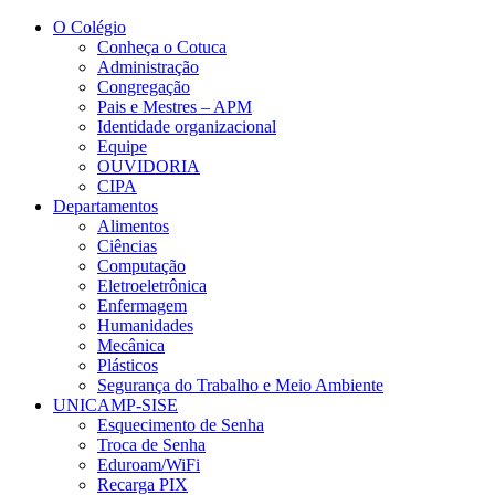
Conteúdo principal
Menu principal
Rodapé
O Colégio
Conheça o Cotuca
Administração
Congregação
Pais e Mestres – APM
Identidade organizacional
Equipe
OUVIDORIA
CIPA
Departamentos
Alimentos
Ciências
Computação
Eletroeletrônica
Enfermagem
Humanidades
Mecânica
Plásticos
Segurança do Trabalho e Meio Ambiente
UNICAMP-SISE
Esquecimento de Senha
Troca de Senha
Eduroam/WiFi
Recarga PIX