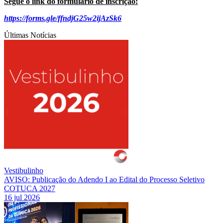
Segue o link do formulário de inscrição:
https://forms.gle/ffndjG25w2ijAzSk6
Últimas Notícias
Vestibulinho
AVISO: Publicação do Adendo I ao Edital do Processo Seletivo
COTUCA 2027
16 jul 2026