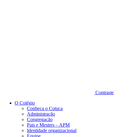
Diminuir fonte
Contraste
O Colégio
Conheça o Cotuca
Administração
Congregação
Pais e Mestres – APM
Identidade organizacional
Equipe