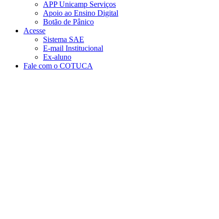
APP Unicamp Serviços
Apoio ao Ensino Digital
Botão de Pânico
Acesse
Sistema SAE
E-mail Institucional
Ex-aluno
Fale com o COTUCA
Aumentar fonte
Diminuir fonte