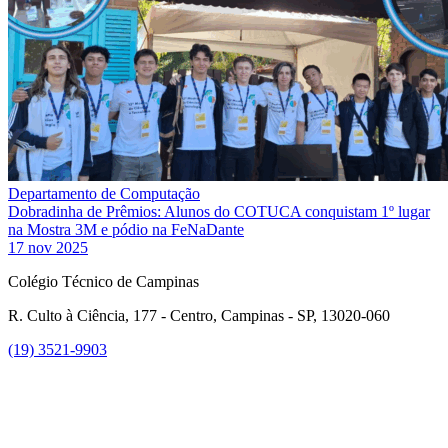
Departamento de Computação
Dobradinha de Prêmios: Alunos do COTUCA conquistam 1º lugar
na Mostra 3M e pódio na FeNaDante
17 nov 2025
Colégio Técnico de Campinas
R. Culto à Ciência, 177 - Centro, Campinas - SP, 13020-060
(19) 3521-9903
Link para o Instagram