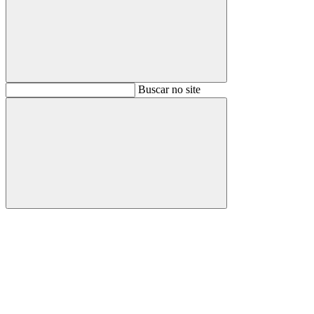
Buscar
Buscar no site
Buscar
Aumentar fonte