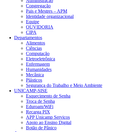
Administração
Congregação
Pais e Mestres – APM
Identidade organizacional
Equipe
OUVIDORIA
CIPA
Departamentos
Alimentos
Ciências
Computação
Eletroeletrônica
Enfermagem
Humanidades
Mecânica
Plásticos
Segurança do Trabalho e Meio Ambiente
UNICAMP-SISE
Esquecimento de Senha
Troca de Senha
Eduroam/WiFi
Recarga PIX
APP Unicamp Serviços
Apoio ao Ensino Digital
Botão de Pânico