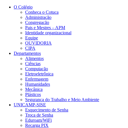
Conteúdo principal
Menu principal
Rodapé
O Colégio
Conheça o Cotuca
Administração
Congregação
Pais e Mestres – APM
Identidade organizacional
Equipe
OUVIDORIA
CIPA
Departamentos
Alimentos
Ciências
Computação
Eletroeletrônica
Enfermagem
Humanidades
Mecânica
Plásticos
Segurança do Trabalho e Meio Ambiente
UNICAMP-SISE
Esquecimento de Senha
Troca de Senha
Eduroam/WiFi
Recarga PIX