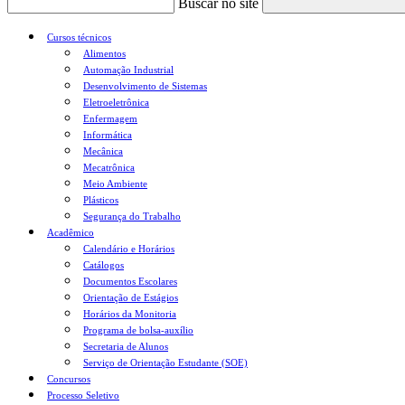
Buscar no site
Cursos técnicos
Alimentos
Automação Industrial
Desenvolvimento de Sistemas
Eletroeletrônica
Enfermagem
Informática
Mecânica
Mecatrônica
Meio Ambiente
Plásticos
Segurança do Trabalho
Acadêmico
Calendário e Horários
Catálogos
Documentos Escolares
Orientação de Estágios
Horários da Monitoria
Programa de bolsa-auxílio
Secretaria de Alunos
Serviço de Orientação Estudante (SOE)
Concursos
Processo Seletivo