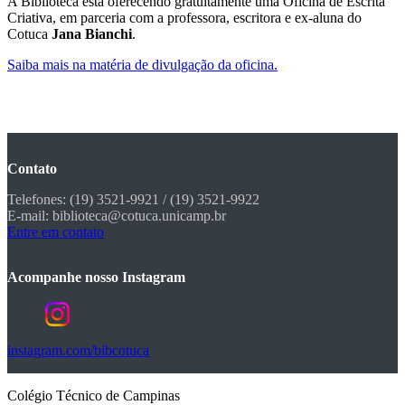
A Biblioteca está oferecendo gratuitamente uma Oficina de Escrita
Criativa, em parceria com a professora, escritora e ex-aluna do
Cotuca
Jana Bianchi
.
Saiba mais na matéria de divulgação da ofici
n
a.
Contato
Telefones: (19) 3521-9921 / (19) 3521-9922
E-mail: biblioteca@cotuca.unicamp.br
Entre em contato
Acompanhe nosso Instagram
instagram.com/bibcotuca
Colégio Técnico de Campinas