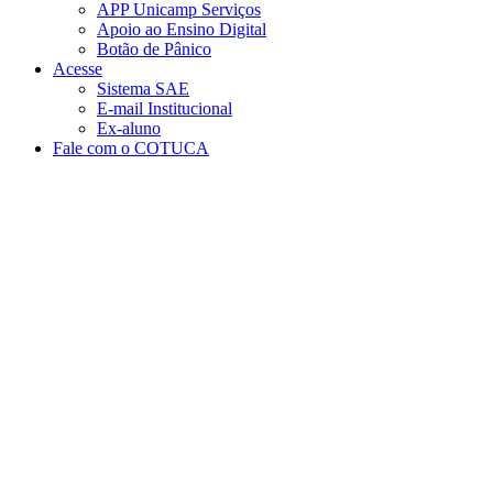
APP Unicamp Serviços
Apoio ao Ensino Digital
Botão de Pânico
Acesse
Sistema SAE
E-mail Institucional
Ex-aluno
Fale com o COTUCA
Aumentar fonte
Diminuir fonte