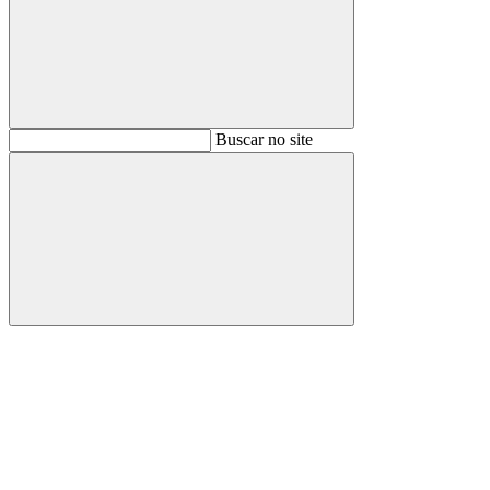
Buscar
Buscar no site
Buscar
Aumentar fonte