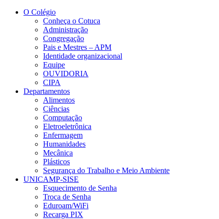
Conteúdo principal
Menu principal
Rodapé
O Colégio
Conheça o Cotuca
Administração
Congregação
Pais e Mestres – APM
Identidade organizacional
Equipe
OUVIDORIA
CIPA
Departamentos
Alimentos
Ciências
Computação
Eletroeletrônica
Enfermagem
Humanidades
Mecânica
Plásticos
Segurança do Trabalho e Meio Ambiente
UNICAMP-SISE
Esquecimento de Senha
Troca de Senha
Eduroam/WiFi
Recarga PIX