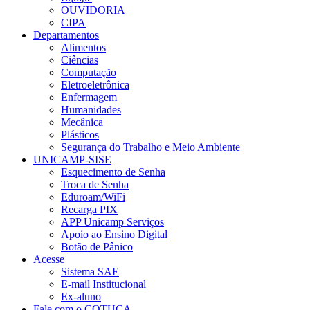
OUVIDORIA
CIPA
Departamentos
Alimentos
Ciências
Computação
Eletroeletrônica
Enfermagem
Humanidades
Mecânica
Plásticos
Segurança do Trabalho e Meio Ambiente
UNICAMP-SISE
Esquecimento de Senha
Troca de Senha
Eduroam/WiFi
Recarga PIX
APP Unicamp Serviços
Apoio ao Ensino Digital
Botão de Pânico
Acesse
Sistema SAE
E-mail Institucional
Ex-aluno
Fale com o COTUCA