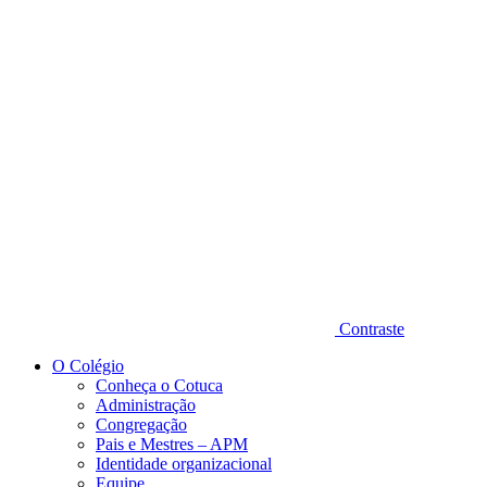
Diminuir fonte
Contraste
O Colégio
Conheça o Cotuca
Administração
Congregação
Pais e Mestres – APM
Identidade organizacional
Equipe