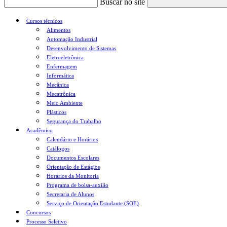
Buscar no site
Cursos técnicos
Alimentos
Automação Industrial
Desenvolvimento de Sistemas
Eletroeletrônica
Enfermagem
Informática
Mecânica
Mecatrônica
Meio Ambiente
Plásticos
Segurança do Trabalho
Acadêmico
Calendário e Horários
Catálogos
Documentos Escolares
Orientação de Estágios
Horários da Monitoria
Programa de bolsa-auxílio
Secretaria de Alunos
Serviço de Orientação Estudante (SOE)
Concursos
Processo Seletivo