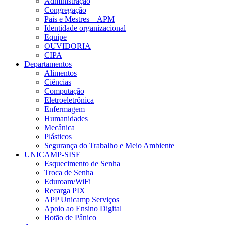
Administração
Congregação
Pais e Mestres – APM
Identidade organizacional
Equipe
OUVIDORIA
CIPA
Departamentos
Alimentos
Ciências
Computação
Eletroeletrônica
Enfermagem
Humanidades
Mecânica
Plásticos
Segurança do Trabalho e Meio Ambiente
UNICAMP-SISE
Esquecimento de Senha
Troca de Senha
Eduroam/WiFi
Recarga PIX
APP Unicamp Serviços
Apoio ao Ensino Digital
Botão de Pânico