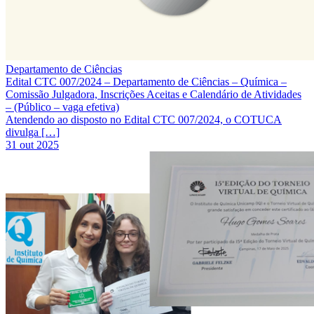
Departamento de Ciências
Edital CTC 007/2024 – Departamento de Ciências – Química –
Comissão Julgadora, Inscrições Aceitas e Calendário de Atividades
– (Público – vaga efetiva)
Atendendo ao disposto no Edital CTC 007/2024, o COTUCA
divulga […]
31 out 2025