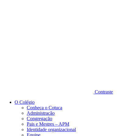
Diminuir fonte
Contraste
O Colégio
Conheça o Cotuca
Administração
Congregação
Pais e Mestres – APM
Identidade organizacional
Equipe