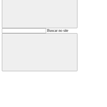
Buscar
Buscar no site
Buscar
Aumentar fonte