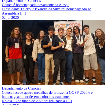
Departamento de Ciências
Cotuca é homenageado novamente na Alesp!
O estudante Thierry Alexandre da Silva foi homenageado na
Assembleia […]
02 jul 2026
Departamento de Ciências
Cotuca recebe quatro medalhas de bronze na OQSP-2026 e é
homenageado por desempenho dos estudantes
No dia 13 de junho de 2026 foi realizada a […]