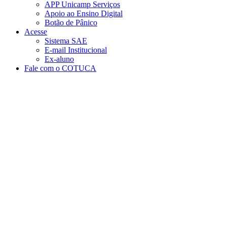
APP Unicamp Serviços
Apoio ao Ensino Digital
Botão de Pânico
Acesse
Sistema SAE
E-mail Institucional
Ex-aluno
Fale com o COTUCA
Aumentar fonte
Diminuir fonte