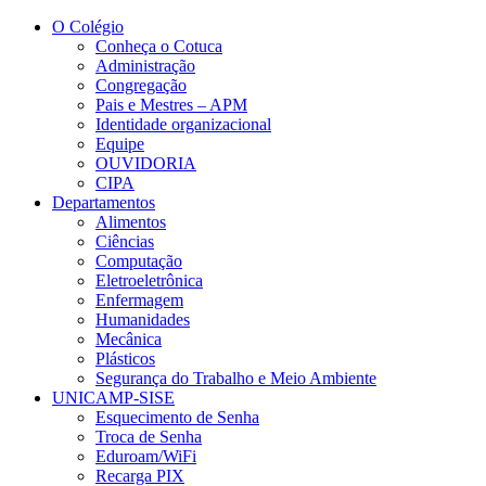
Conteúdo principal
Menu principal
Rodapé
O Colégio
Conheça o Cotuca
Administração
Congregação
Pais e Mestres – APM
Identidade organizacional
Equipe
OUVIDORIA
CIPA
Departamentos
Alimentos
Ciências
Computação
Eletroeletrônica
Enfermagem
Humanidades
Mecânica
Plásticos
Segurança do Trabalho e Meio Ambiente
UNICAMP-SISE
Esquecimento de Senha
Troca de Senha
Eduroam/WiFi
Recarga PIX