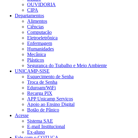
OUVIDORIA
CIPA
Departamentos
Alimentos
Ciências
Computação
Eletroeletrônica
Enfermagem
Humanidades
Mecânica
Plásticos
Segurança do Trabalho e Meio Ambiente
UNICAMP-SISE
Esquecimento de Senha
Troca de Senha
Eduroam/WiFi
Recarga PIX
APP Unicamp Serviços
Apoio ao Ensino Digital
Botão de Pânico
Acesse
Sistema SAE
E-mail Institucional
Ex-aluno
Fale com o COTUCA