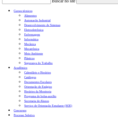
Buscar no site
Cursos técnicos
Alimentos
Automação Industrial
Desenvolvimento de Sistemas
Eletroeletrônica
Enfermagem
Informática
Mecânica
Mecatrônica
Meio Ambiente
Plásticos
Segurança do Trabalho
Acadêmico
Calendário e Horários
Catálogos
Documentos Escolares
Orientação de Estágios
Horários da Monitoria
Programa de bolsa-auxílio
Secretaria de Alunos
Serviço de Orientação Estudante (SOE)
Concursos
Processo Seletivo