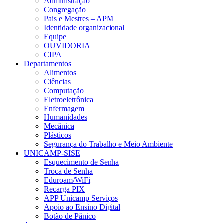
Administração
Congregação
Pais e Mestres – APM
Identidade organizacional
Equipe
OUVIDORIA
CIPA
Departamentos
Alimentos
Ciências
Computação
Eletroeletrônica
Enfermagem
Humanidades
Mecânica
Plásticos
Segurança do Trabalho e Meio Ambiente
UNICAMP-SISE
Esquecimento de Senha
Troca de Senha
Eduroam/WiFi
Recarga PIX
APP Unicamp Serviços
Apoio ao Ensino Digital
Botão de Pânico