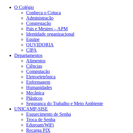
Conteúdo principal
Menu principal
Rodapé
O Colégio
Conheça o Cotuca
Administração
Congregação
Pais e Mestres – APM
Identidade organizacional
Equipe
OUVIDORIA
CIPA
Departamentos
Alimentos
Ciências
Computação
Eletroeletrônica
Enfermagem
Humanidades
Mecânica
Plásticos
Segurança do Trabalho e Meio Ambiente
UNICAMP-SISE
Esquecimento de Senha
Troca de Senha
Eduroam/WiFi
Recarga PIX