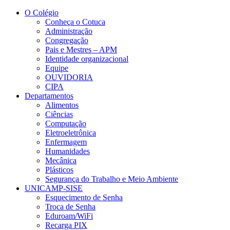
Conteúdo principal
Menu principal
Rodapé
O Colégio
Conheça o Cotuca
Administração
Congregação
Pais e Mestres – APM
Identidade organizacional
Equipe
OUVIDORIA
CIPA
Departamentos
Alimentos
Ciências
Computação
Eletroeletrônica
Enfermagem
Humanidades
Mecânica
Plásticos
Segurança do Trabalho e Meio Ambiente
UNICAMP-SISE
Esquecimento de Senha
Troca de Senha
Eduroam/WiFi
Recarga PIX