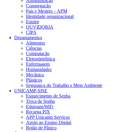
Administração
Congregação
Pais e Mestres – APM
Identidade organizacional
Equipe
OUVIDORIA
CIPA
Departamentos
Alimentos
Ciências
Computação
Eletroeletrônica
Enfermagem
Humanidades
Mecânica
Plásticos
Segurança do Trabalho e Meio Ambiente
UNICAMP-SISE
Esquecimento de Senha
Troca de Senha
Eduroam/WiFi
Recarga PIX
APP Unicamp Serviços
Apoio ao Ensino Digital
Botão de Pânico