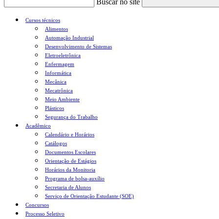
Buscar no site
Cursos técnicos
Alimentos
Automação Industrial
Desenvolvimento de Sistemas
Eletroeletrônica
Enfermagem
Informática
Mecânica
Mecatrônica
Meio Ambiente
Plásticos
Segurança do Trabalho
Acadêmico
Calendário e Horários
Catálogos
Documentos Escolares
Orientação de Estágios
Horários da Monitoria
Programa de bolsa-auxílio
Secretaria de Alunos
Serviço de Orientação Estudante (SOE)
Concursos
Processo Seletivo