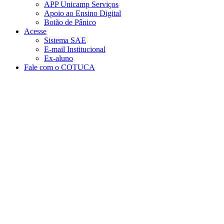
APP Unicamp Serviços
Apoio ao Ensino Digital
Botão de Pânico
Acesse
Sistema SAE
E-mail Institucional
Ex-aluno
Fale com o COTUCA
Aumentar fonte
Diminuir fonte