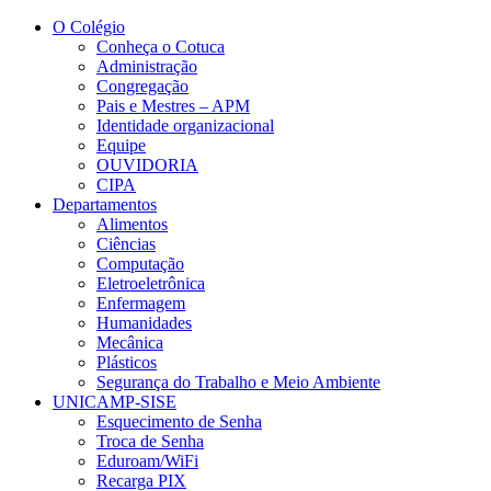
Conteúdo principal
Menu principal
Rodapé
O Colégio
Conheça o Cotuca
Administração
Congregação
Pais e Mestres – APM
Identidade organizacional
Equipe
OUVIDORIA
CIPA
Departamentos
Alimentos
Ciências
Computação
Eletroeletrônica
Enfermagem
Humanidades
Mecânica
Plásticos
Segurança do Trabalho e Meio Ambiente
UNICAMP-SISE
Esquecimento de Senha
Troca de Senha
Eduroam/WiFi
Recarga PIX