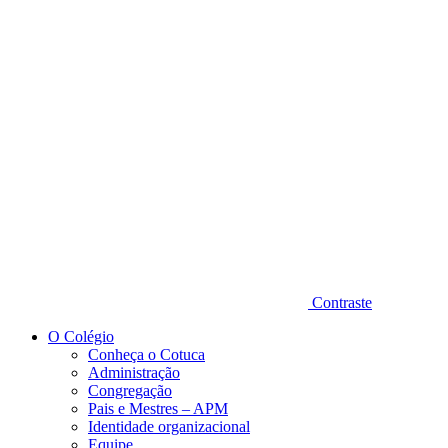
Diminuir fonte
Contraste
O Colégio
Conheça o Cotuca
Administração
Congregação
Pais e Mestres – APM
Identidade organizacional
Equipe