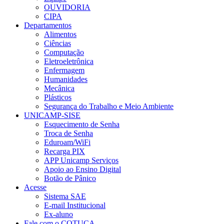
OUVIDORIA
CIPA
Departamentos
Alimentos
Ciências
Computação
Eletroeletrônica
Enfermagem
Humanidades
Mecânica
Plásticos
Segurança do Trabalho e Meio Ambiente
UNICAMP-SISE
Esquecimento de Senha
Troca de Senha
Eduroam/WiFi
Recarga PIX
APP Unicamp Serviços
Apoio ao Ensino Digital
Botão de Pânico
Acesse
Sistema SAE
E-mail Institucional
Ex-aluno
Fale com o COTUCA