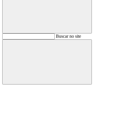
Buscar
Buscar no site
Buscar
Aumentar fonte