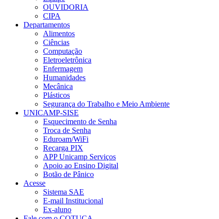
OUVIDORIA
CIPA
Departamentos
Alimentos
Ciências
Computação
Eletroeletrônica
Enfermagem
Humanidades
Mecânica
Plásticos
Segurança do Trabalho e Meio Ambiente
UNICAMP-SISE
Esquecimento de Senha
Troca de Senha
Eduroam/WiFi
Recarga PIX
APP Unicamp Serviços
Apoio ao Ensino Digital
Botão de Pânico
Acesse
Sistema SAE
E-mail Institucional
Ex-aluno
Fale com o COTUCA