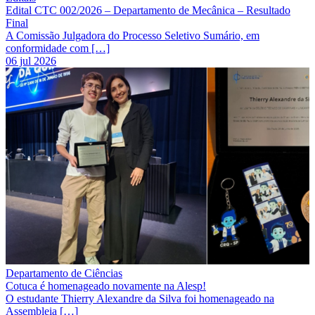
Edital CTC 002/2026 – Departamento de Mecânica – Resultado
Final
A Comissão Julgadora do Processo Seletivo Sumário, em
conformidade com […]
06 jul 2026
Departamento de Ciências
Cotuca é homenageado novamente na Alesp!
O estudante Thierry Alexandre da Silva foi homenageado na
Assembleia […]