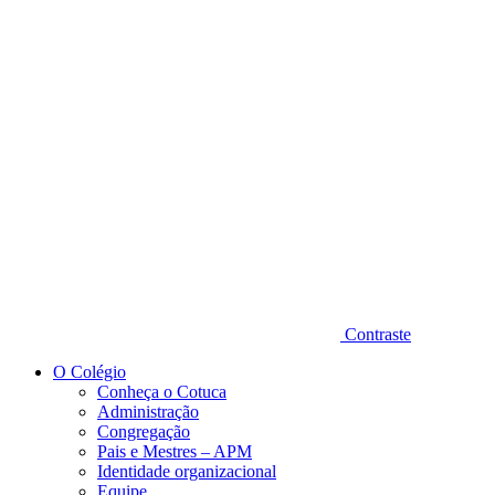
Diminuir fonte
Contraste
O Colégio
Conheça o Cotuca
Administração
Congregação
Pais e Mestres – APM
Identidade organizacional
Equipe