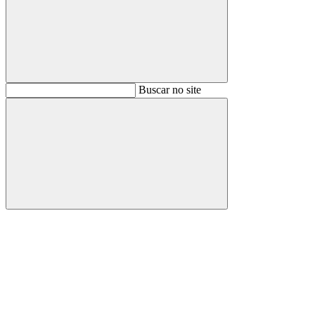
Buscar
Buscar no site
Buscar
Aumentar fonte