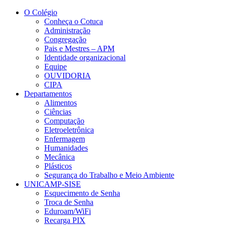
Página Inicial COTUCA – Colég
Conteúdo principal
Menu principal
Rodapé
O Colégio
Conheça o Cotuca
Administração
Congregação
Pais e Mestres – APM
Identidade organizacional
Equipe
OUVIDORIA
CIPA
Departamentos
Alimentos
Ciências
Computação
Eletroeletrônica
Enfermagem
Humanidades
Mecânica
Plásticos
Segurança do Trabalho e Meio Ambiente
UNICAMP-SISE
Esquecimento de Senha
Troca de Senha
Eduroam/WiFi
Recarga PIX