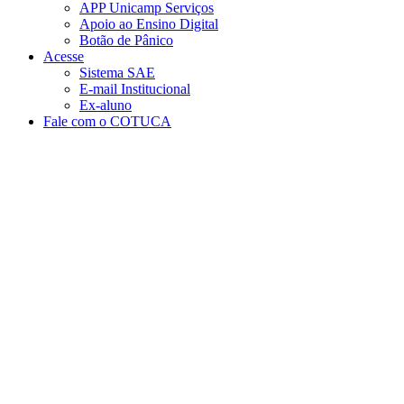
APP Unicamp Serviços
Apoio ao Ensino Digital
Botão de Pânico
Acesse
Sistema SAE
E-mail Institucional
Ex-aluno
Fale com o COTUCA
Aumentar fonte
Diminuir fonte