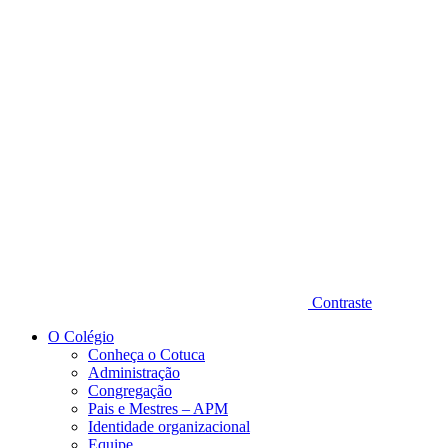
Diminuir fonte
Contraste
O Colégio
Conheça o Cotuca
Administração
Congregação
Pais e Mestres – APM
Identidade organizacional
Equipe