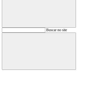
Buscar
Buscar no site
Buscar
Aumentar fonte