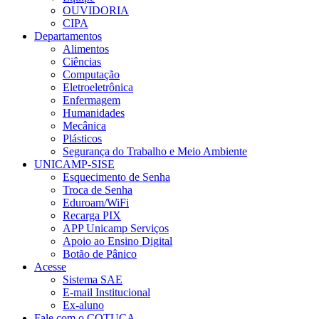
OUVIDORIA
CIPA
Departamentos
Alimentos
Ciências
Computação
Eletroeletrônica
Enfermagem
Humanidades
Mecânica
Plásticos
Segurança do Trabalho e Meio Ambiente
UNICAMP-SISE
Esquecimento de Senha
Troca de Senha
Eduroam/WiFi
Recarga PIX
APP Unicamp Serviços
Apoio ao Ensino Digital
Botão de Pânico
Acesse
Sistema SAE
E-mail Institucional
Ex-aluno
Fale com o COTUCA