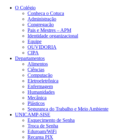
Conteúdo principal
Menu principal
Rodapé
O Colégio
Conheça o Cotuca
Administração
Congregação
Pais e Mestres – APM
Identidade organizacional
Equipe
OUVIDORIA
CIPA
Departamentos
Alimentos
Ciências
Computação
Eletroeletrônica
Enfermagem
Humanidades
Mecânica
Plásticos
Segurança do Trabalho e Meio Ambiente
UNICAMP-SISE
Esquecimento de Senha
Troca de Senha
Eduroam/WiFi
Recarga PIX