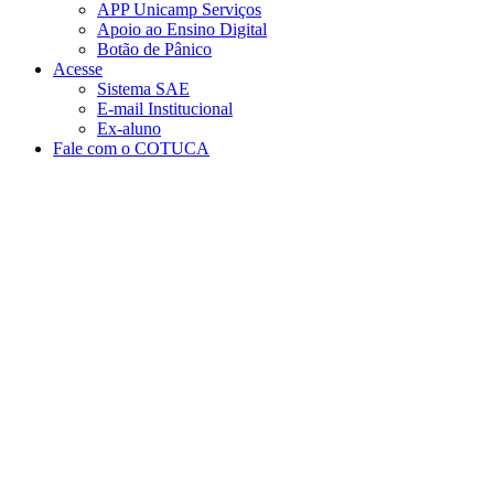
APP Unicamp Serviços
Apoio ao Ensino Digital
Botão de Pânico
Acesse
Sistema SAE
E-mail Institucional
Ex-aluno
Fale com o COTUCA
Aumentar fonte
Diminuir fonte