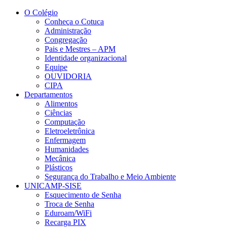
Conteúdo principal
Menu principal
Rodapé
O Colégio
Conheça o Cotuca
Administração
Congregação
Pais e Mestres – APM
Identidade organizacional
Equipe
OUVIDORIA
CIPA
Departamentos
Alimentos
Ciências
Computação
Eletroeletrônica
Enfermagem
Humanidades
Mecânica
Plásticos
Segurança do Trabalho e Meio Ambiente
UNICAMP-SISE
Esquecimento de Senha
Troca de Senha
Eduroam/WiFi
Recarga PIX