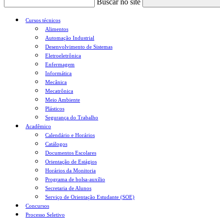
Buscar no site
Cursos técnicos
Alimentos
Automação Industrial
Desenvolvimento de Sistemas
Eletroeletrônica
Enfermagem
Informática
Mecânica
Mecatrônica
Meio Ambiente
Plásticos
Segurança do Trabalho
Acadêmico
Calendário e Horários
Catálogos
Documentos Escolares
Orientação de Estágios
Horários da Monitoria
Programa de bolsa-auxílio
Secretaria de Alunos
Serviço de Orientação Estudante (SOE)
Concursos
Processo Seletivo