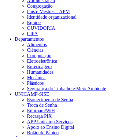
Administração
Congregação
Pais e Mestres – APM
Identidade organizacional
Equipe
OUVIDORIA
CIPA
Departamentos
Alimentos
Ciências
Computação
Eletroeletrônica
Enfermagem
Humanidades
Mecânica
Plásticos
Segurança do Trabalho e Meio Ambiente
UNICAMP-SISE
Esquecimento de Senha
Troca de Senha
Eduroam/WiFi
Recarga PIX
APP Unicamp Serviços
Apoio ao Ensino Digital
Botão de Pânico