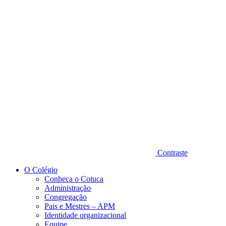
Diminuir fonte
Contraste
O Colégio
Conheça o Cotuca
Administração
Congregação
Pais e Mestres – APM
Identidade organizacional
Equipe