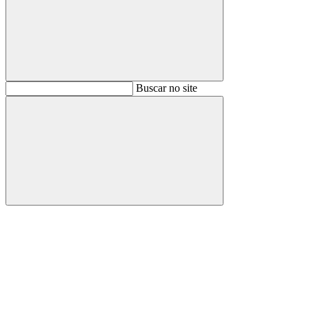
Buscar
Buscar no site
Buscar
Aumentar fonte