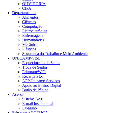
OUVIDORIA
CIPA
Departamentos
Alimentos
Ciências
Computação
Eletroeletrônica
Enfermagem
Humanidades
Mecânica
Plásticos
Segurança do Trabalho e Meio Ambiente
UNICAMP-SISE
Esquecimento de Senha
Troca de Senha
Eduroam/WiFi
Recarga PIX
APP Unicamp Serviços
Apoio ao Ensino Digital
Botão de Pânico
Acesse
Sistema SAE
E-mail Institucional
Ex-aluno
Fale com o COTUCA