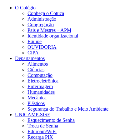
Conteúdo principal
Menu principal
Rodapé
O Colégio
Conheça o Cotuca
Administração
Congregação
Pais e Mestres – APM
Identidade organizacional
Equipe
OUVIDORIA
CIPA
Departamentos
Alimentos
Ciências
Computação
Eletroeletrônica
Enfermagem
Humanidades
Mecânica
Plásticos
Segurança do Trabalho e Meio Ambiente
UNICAMP-SISE
Esquecimento de Senha
Troca de Senha
Eduroam/WiFi
Recarga PIX