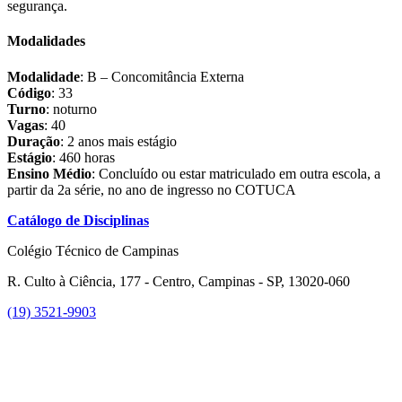
segurança.
Modalidades
Modalidade
: B – Concomitância Externa
Código
: 33
Turno
: noturno
Vagas
: 40
Duração
: 2 anos mais estágio
Estágio
: 460 horas
Ensino Médio
: Concluído ou estar matriculado em outra escola, a
partir da 2a série, no ano de ingresso no COTUCA
Catálogo de Disciplinas
Colégio Técnico de Campinas
R. Culto à Ciência, 177 - Centro, Campinas - SP, 13020-060
(19) 3521-9903
Link para o Instagram