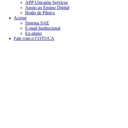
APP Unicamp Serviços
Apoio ao Ensino Digital
Botão de Pânico
Acesse
Sistema SAE
E-mail Institucional
Ex-aluno
Fale com o COTUCA
Aumentar fonte
Diminuir fonte