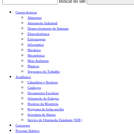
Buscar no site
Cursos técnicos
Alimentos
Automação Industrial
Desenvolvimento de Sistemas
Eletroeletrônica
Enfermagem
Informática
Mecânica
Mecatrônica
Meio Ambiente
Plásticos
Segurança do Trabalho
Acadêmico
Calendário e Horários
Catálogos
Documentos Escolares
Orientação de Estágios
Horários da Monitoria
Programa de bolsa-auxílio
Secretaria de Alunos
Serviço de Orientação Estudante (SOE)
Concursos
Processo Seletivo