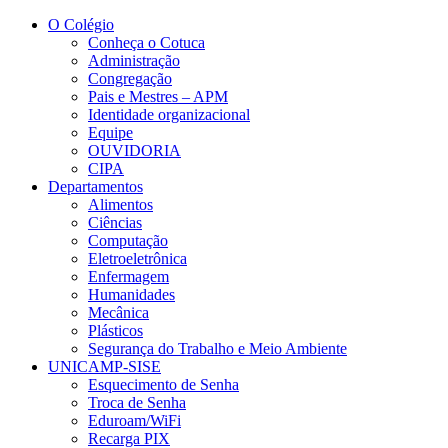
Conteúdo principal
Menu principal
Rodapé
O Colégio
Conheça o Cotuca
Administração
Congregação
Pais e Mestres – APM
Identidade organizacional
Equipe
OUVIDORIA
CIPA
Departamentos
Alimentos
Ciências
Computação
Eletroeletrônica
Enfermagem
Humanidades
Mecânica
Plásticos
Segurança do Trabalho e Meio Ambiente
UNICAMP-SISE
Esquecimento de Senha
Troca de Senha
Eduroam/WiFi
Recarga PIX