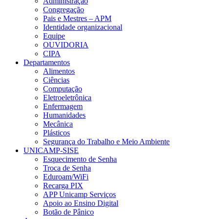
Administração
Congregação
Pais e Mestres – APM
Identidade organizacional
Equipe
OUVIDORIA
CIPA
Departamentos
Alimentos
Ciências
Computação
Eletroeletrônica
Enfermagem
Humanidades
Mecânica
Plásticos
Segurança do Trabalho e Meio Ambiente
UNICAMP-SISE
Esquecimento de Senha
Troca de Senha
Eduroam/WiFi
Recarga PIX
APP Unicamp Serviços
Apoio ao Ensino Digital
Botão de Pânico