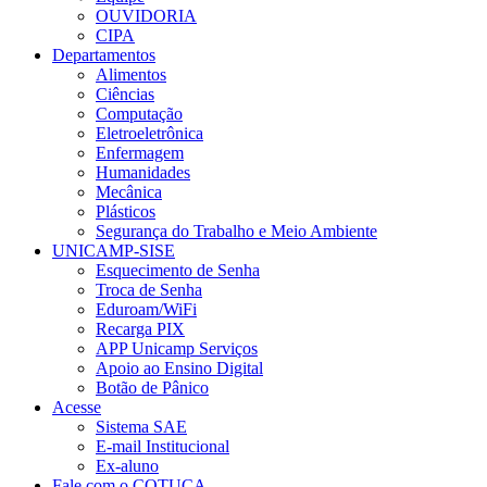
OUVIDORIA
CIPA
Departamentos
Alimentos
Ciências
Computação
Eletroeletrônica
Enfermagem
Humanidades
Mecânica
Plásticos
Segurança do Trabalho e Meio Ambiente
UNICAMP-SISE
Esquecimento de Senha
Troca de Senha
Eduroam/WiFi
Recarga PIX
APP Unicamp Serviços
Apoio ao Ensino Digital
Botão de Pânico
Acesse
Sistema SAE
E-mail Institucional
Ex-aluno
Fale com o COTUCA