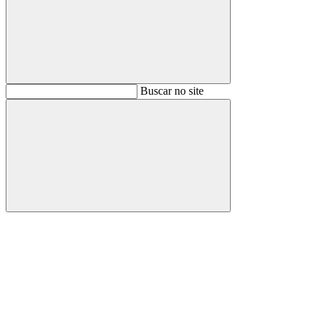
Buscar
Buscar no site
Buscar
Aumentar fonte