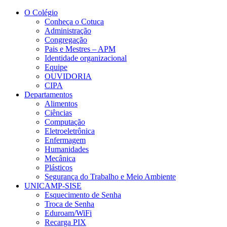
Conteúdo principal
Menu principal
Rodapé
O Colégio
Conheça o Cotuca
Administração
Congregação
Pais e Mestres – APM
Identidade organizacional
Equipe
OUVIDORIA
CIPA
Departamentos
Alimentos
Ciências
Computação
Eletroeletrônica
Enfermagem
Humanidades
Mecânica
Plásticos
Segurança do Trabalho e Meio Ambiente
UNICAMP-SISE
Esquecimento de Senha
Troca de Senha
Eduroam/WiFi
Recarga PIX