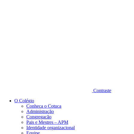
Diminuir fonte
Contraste
O Colégio
Conheça o Cotuca
Administração
Congregação
Pais e Mestres – APM
Identidade organizacional
Equipe