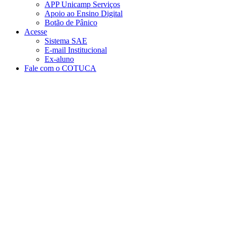
APP Unicamp Serviços
Apoio ao Ensino Digital
Botão de Pânico
Acesse
Sistema SAE
E-mail Institucional
Ex-aluno
Fale com o COTUCA
Aumentar fonte
Diminuir fonte