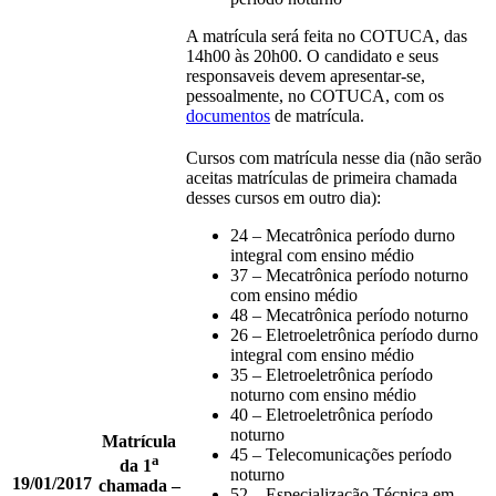
A matrícula será feita no COTUCA, das
14h00 às 20h00. O candidato e seus
responsaveis devem apresentar-se,
pessoalmente, no COTUCA, com os
documentos
de matrícula.
Cursos com matrícula nesse dia (não serão
aceitas matrículas de primeira chamada
desses cursos em outro dia):
24 – Mecatrônica período durno
integral com ensino médio
37 – Mecatrônica período noturno
com ensino médio
48 – Mecatrônica período noturno
26 – Eletroeletrônica período durno
integral com ensino médio
35 – Eletroeletrônica período
noturno com ensino médio
40 – Eletroeletrônica período
noturno
Matrícula
45 – Telecomunicações período
a
da 1
noturno
19/01/2017
chamada –
52 – Especialização Técnica em