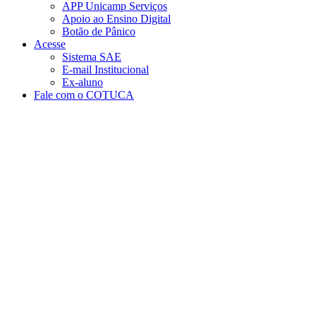
APP Unicamp Serviços
Apoio ao Ensino Digital
Botão de Pânico
Acesse
Sistema SAE
E-mail Institucional
Ex-aluno
Fale com o COTUCA
Aumentar fonte
Diminuir fonte