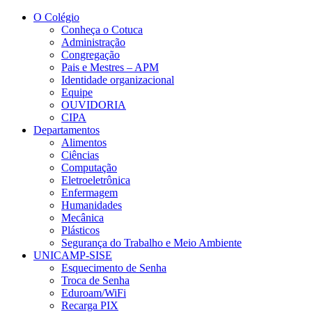
Conteúdo principal
Menu principal
Rodapé
O Colégio
Conheça o Cotuca
Administração
Congregação
Pais e Mestres – APM
Identidade organizacional
Equipe
OUVIDORIA
CIPA
Departamentos
Alimentos
Ciências
Computação
Eletroeletrônica
Enfermagem
Humanidades
Mecânica
Plásticos
Segurança do Trabalho e Meio Ambiente
UNICAMP-SISE
Esquecimento de Senha
Troca de Senha
Eduroam/WiFi
Recarga PIX