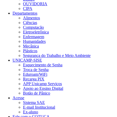
OUVIDORIA
CIPA
Departamentos
Alimentos
Ciências
Computação
Eletroeletrônica
Enfermagem
Humanidades
Mecânica
Plásticos
Segurança do Trabalho e Meio Ambiente
UNICAMP-SISE
Esquecimento de Senha
Troca de Senha
Eduroam/WiFi
Recarga PIX
APP Unicamp Serviços
Apoio ao Ensino Digital
Botão de Pânico
Acesse
Sistema SAE
E-mail Institucional
Ex-aluno
Fale com o COTUCA