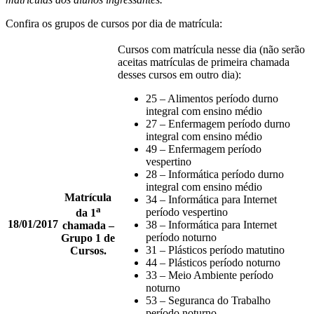
Confira os grupos de cursos por dia de matrícula:
Cursos com matrícula nesse dia (não serão
aceitas matrículas de primeira chamada
desses cursos em outro dia):
25 – Alimentos período durno
integral com ensino médio
27 – Enfermagem período durno
integral com ensino médio
49 – Enfermagem período
vespertino
28 – Informática período durno
integral com ensino médio
Matrícula
34 – Informática para Internet
a
período vespertino
da 1
18/01/2017
38 – Informática para Internet
chamada –
período noturno
Grupo 1 de
31 – Plásticos período matutino
Cursos.
44 – Plásticos período noturno
33 – Meio Ambiente período
noturno
53 – Seguranca do Trabalho
período noturno