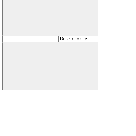
Buscar
Buscar no site
Buscar
Aumentar fonte