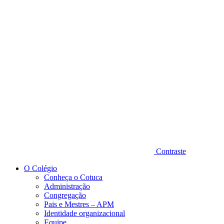
Diminuir fonte
Contraste
O Colégio
Conheça o Cotuca
Administração
Congregação
Pais e Mestres – APM
Identidade organizacional
Equipe