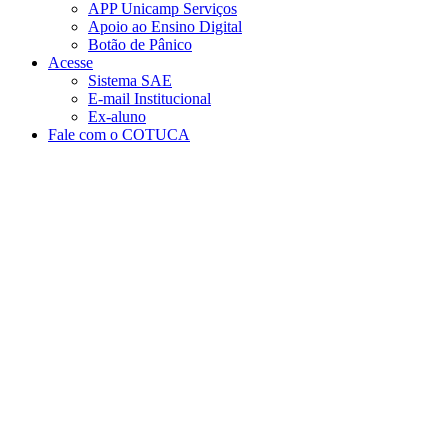
APP Unicamp Serviços
Apoio ao Ensino Digital
Botão de Pânico
Acesse
Sistema SAE
E-mail Institucional
Ex-aluno
Fale com o COTUCA
Aumentar fonte
Diminuir fonte