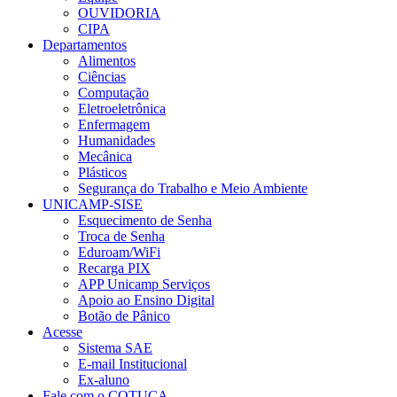
OUVIDORIA
CIPA
Departamentos
Alimentos
Ciências
Computação
Eletroeletrônica
Enfermagem
Humanidades
Mecânica
Plásticos
Segurança do Trabalho e Meio Ambiente
UNICAMP-SISE
Esquecimento de Senha
Troca de Senha
Eduroam/WiFi
Recarga PIX
APP Unicamp Serviços
Apoio ao Ensino Digital
Botão de Pânico
Acesse
Sistema SAE
E-mail Institucional
Ex-aluno
Fale com o COTUCA