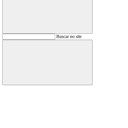
Buscar
Buscar no site
Buscar
Aumentar fonte