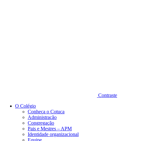
Diminuir fonte
Contraste
O Colégio
Conheça o Cotuca
Administração
Congregação
Pais e Mestres – APM
Identidade organizacional
Equipe