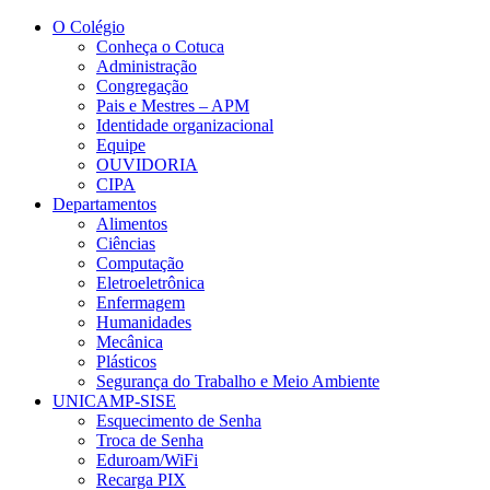
Conteúdo principal
Menu principal
Rodapé
O Colégio
Conheça o Cotuca
Administração
Congregação
Pais e Mestres – APM
Identidade organizacional
Equipe
OUVIDORIA
CIPA
Departamentos
Alimentos
Ciências
Computação
Eletroeletrônica
Enfermagem
Humanidades
Mecânica
Plásticos
Segurança do Trabalho e Meio Ambiente
UNICAMP-SISE
Esquecimento de Senha
Troca de Senha
Eduroam/WiFi
Recarga PIX