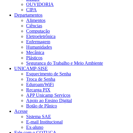
OUVIDORIA
CIPA
Departamentos
Alimentos
Ciências
Computação
Eletroeletrônica
Enfermagem
Humanidades
Mecânica
Plásticos
Segurança do Trabalho e Meio Ambiente
UNICAMP-SISE
Esquecimento de Senha
Troca de Senha
Eduroam/WiFi
Recarga PIX
APP Unicamp Serviços
Apoio ao Ensino Digital
Botão de Pânico
Acesse
Sistema SAE
E-mail Institucional
Ex-aluno
Fale com o COTUCA