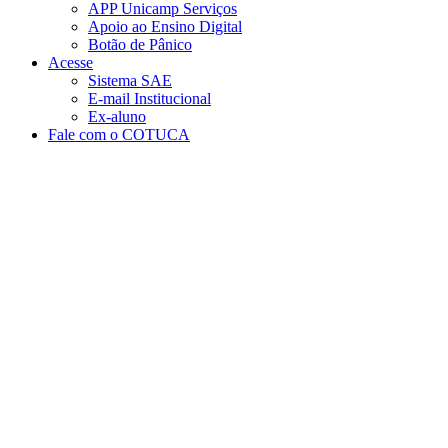
APP Unicamp Serviços
Apoio ao Ensino Digital
Botão de Pânico
Acesse
Sistema SAE
E-mail Institucional
Ex-aluno
Fale com o COTUCA
Aumentar fonte
Diminuir fonte