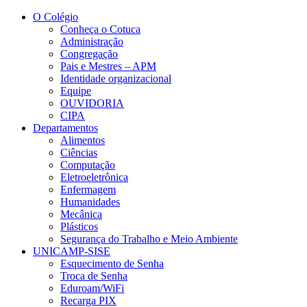
Conteúdo principal
Menu principal
Rodapé
O Colégio
Conheça o Cotuca
Administração
Congregação
Pais e Mestres – APM
Identidade organizacional
Equipe
OUVIDORIA
CIPA
Departamentos
Alimentos
Ciências
Computação
Eletroeletrônica
Enfermagem
Humanidades
Mecânica
Plásticos
Segurança do Trabalho e Meio Ambiente
UNICAMP-SISE
Esquecimento de Senha
Troca de Senha
Eduroam/WiFi
Recarga PIX