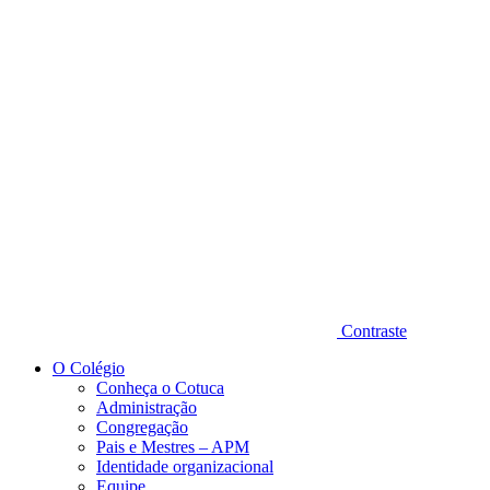
Diminuir fonte
Contraste
O Colégio
Conheça o Cotuca
Administração
Congregação
Pais e Mestres – APM
Identidade organizacional
Equipe