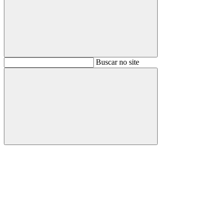
Buscar
Buscar no site
Buscar
Aumentar fonte