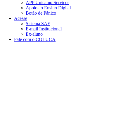
APP Unicamp Serviços
Apoio ao Ensino Digital
Botão de Pânico
Acesse
Sistema SAE
E-mail Institucional
Ex-aluno
Fale com o COTUCA
Aumentar fonte
Diminuir fonte