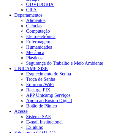
OUVIDORIA
CIPA
Departamentos
Alimentos
Ciências
Computação
Eletroeletrônica
Enfermagem
Humanidades
Mecânica
Plásticos
Segurança do Trabalho e Meio Ambiente
UNICAMP-SISE
Esquecimento de Senha
Troca de Senha
Eduroam/WiFi
Recarga PIX
APP Unicamp Serviços
Apoio ao Ensino Digital
Botão de Pânico
Acesse
Sistema SAE
E-mail Institucional
Ex-aluno
Fale com o COTUCA