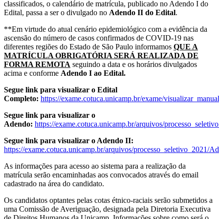
classificados, o calendário de matrícula, publicado no Adendo I do
Edital, passa a ser o divulgado no
Adendo II do Edital
.
**Em virtude do atual cenário epidemiológico com a evidência da
ascensão do número de casos confirmados de COVID-19 nas
diferentes regiões do Estado de São Paulo informamos
QUE A
MATRÍCULA OBRIGATÓRIA SERÁ REALIZADA DE
FORMA REMOTA
seguindo a data e os horários divulgados
acima e conforme
Adendo I ao Edital.
Segue link para visualizar o Edital
Completo:
https://exame.cotuca.unicamp.br/exame/visualizar_manua
Segue link para visualizar o
Adendo:
https://exame.cotuca.unicamp.br/arquivos/processo_selet
Segue link para visualizar o Adendo II:
https://exame.cotuca.unicamp.br/arquivos/processo_seletivo_2021/A
As informações para acesso ao sistema para a realização da
matrícula serão encaminhadas aos convocados através do email
cadastrado na área do candidato.
Os candidatos optantes pelas cotas étnico-raciais serão submetidos a
uma Comissão de Averiguação, designada pela Diretoria Executiva
de Direitos Humanos da Unicamp. Informações sobre como será o