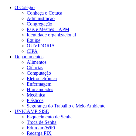
Conteúdo principal
Menu principal
Rodapé
O Colégio
Conheça o Cotuca
Administração
Congregação
Pais e Mestres – APM
Identidade organizacional
Equipe
OUVIDORIA
CIPA
Departamentos
Alimentos
Ciências
Computação
Eletroeletrônica
Enfermagem
Humanidades
Mecânica
Plásticos
Segurança do Trabalho e Meio Ambiente
UNICAMP-SISE
Esquecimento de Senha
Troca de Senha
Eduroam/WiFi
Recarga PIX