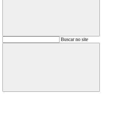
Buscar
Buscar no site
Buscar
Aumentar fonte