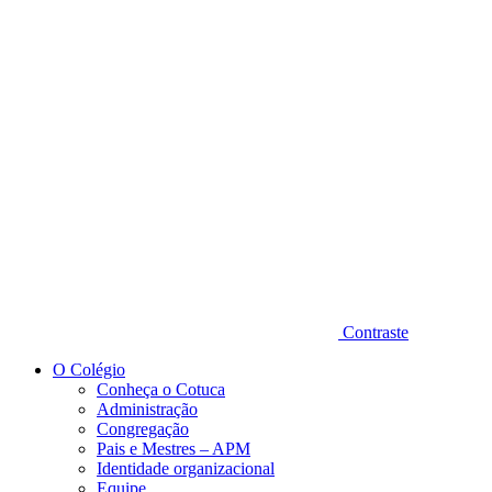
Diminuir fonte
Contraste
O Colégio
Conheça o Cotuca
Administração
Congregação
Pais e Mestres – APM
Identidade organizacional
Equipe