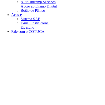
APP Unicamp Serviços
Apoio ao Ensino Digital
Botão de Pânico
Acesse
Sistema SAE
E-mail Institucional
Ex-aluno
Fale com o COTUCA
Aumentar fonte
Diminuir fonte