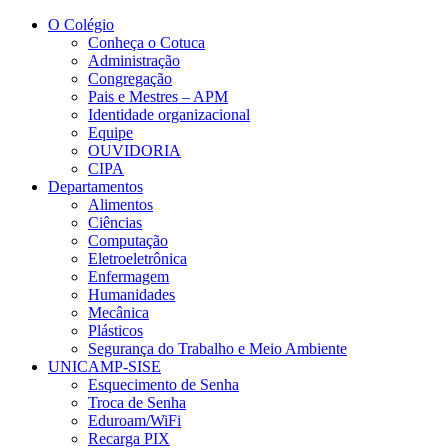
Conteúdo principal
Menu principal
Rodapé
O Colégio
Conheça o Cotuca
Administração
Congregação
Pais e Mestres – APM
Identidade organizacional
Equipe
OUVIDORIA
CIPA
Departamentos
Alimentos
Ciências
Computação
Eletroeletrônica
Enfermagem
Humanidades
Mecânica
Plásticos
Segurança do Trabalho e Meio Ambiente
UNICAMP-SISE
Esquecimento de Senha
Troca de Senha
Eduroam/WiFi
Recarga PIX