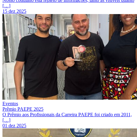
Nosso cotidiano está repleto de informações, tanto as visíveis quanto
[…]
15 dez 2025
Eventos
Prêmio PAEPE 2025
O Prêmio aos Profissionais da Carreira PAEPE foi criado em 2011,
[…]
01 dez 2025