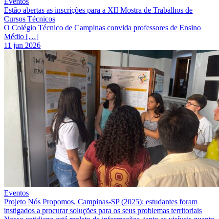
Eventos
Estão abertas as inscrições para a XII Mostra de Trabalhos de
Cursos Técnicos
O Colégio Técnico de Campinas convida professores de Ensino
Médio […]
11 jun 2026
Eventos
Projeto Nós Propomos, Campinas-SP (2025): estudantes foram
instigados a procurar soluções para os seus problemas territoriais