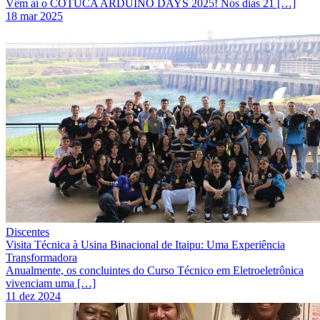
Vêm aí o COTUCA ARDUINO DAYS 2025! Nos dias 21 […]
18 mar 2025
Discentes
Visita Técnica à Usina Binacional de Itaipu: Uma Experiência
Transformadora
Anualmente, os concluintes do Curso Técnico em Eletroeletrônica
vivenciam uma […]
11 dez 2024