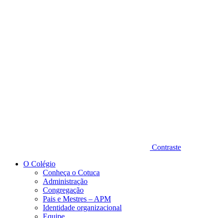
Diminuir fonte
Contraste
O Colégio
Conheça o Cotuca
Administração
Congregação
Pais e Mestres – APM
Identidade organizacional
Equipe