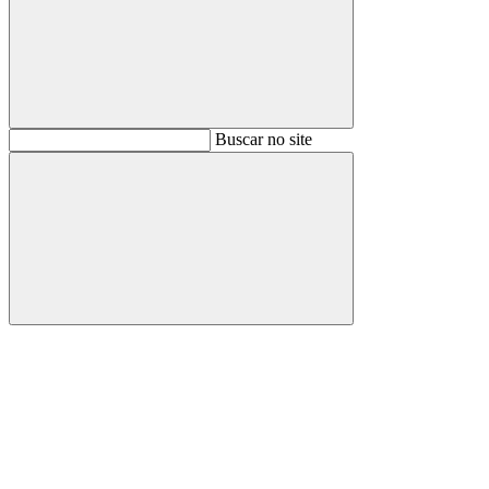
Buscar
Buscar no site
Buscar
Aumentar fonte