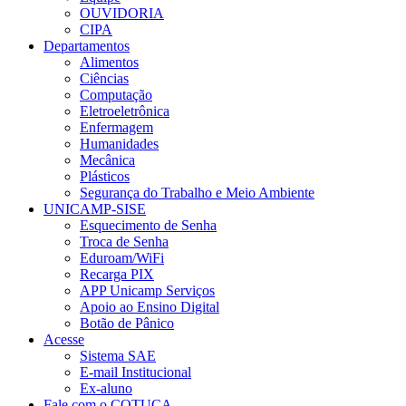
OUVIDORIA
CIPA
Departamentos
Alimentos
Ciências
Computação
Eletroeletrônica
Enfermagem
Humanidades
Mecânica
Plásticos
Segurança do Trabalho e Meio Ambiente
UNICAMP-SISE
Esquecimento de Senha
Troca de Senha
Eduroam/WiFi
Recarga PIX
APP Unicamp Serviços
Apoio ao Ensino Digital
Botão de Pânico
Acesse
Sistema SAE
E-mail Institucional
Ex-aluno
Fale com o COTUCA