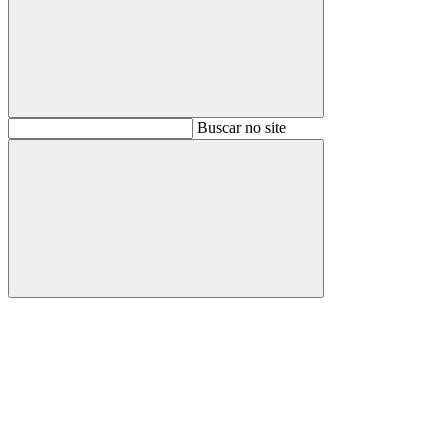
Buscar
Buscar no site
Buscar
Aumentar fonte