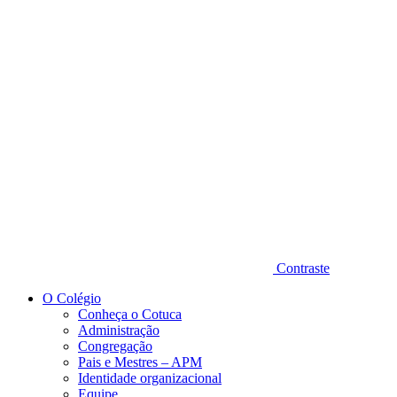
Diminuir fonte
Contraste
O Colégio
Conheça o Cotuca
Administração
Congregação
Pais e Mestres – APM
Identidade organizacional
Equipe