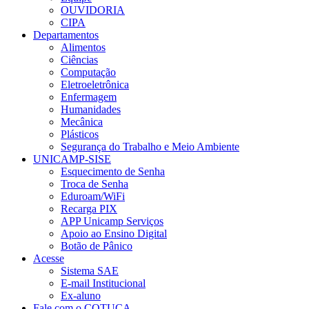
OUVIDORIA
CIPA
Departamentos
Alimentos
Ciências
Computação
Eletroeletrônica
Enfermagem
Humanidades
Mecânica
Plásticos
Segurança do Trabalho e Meio Ambiente
UNICAMP-SISE
Esquecimento de Senha
Troca de Senha
Eduroam/WiFi
Recarga PIX
APP Unicamp Serviços
Apoio ao Ensino Digital
Botão de Pânico
Acesse
Sistema SAE
E-mail Institucional
Ex-aluno
Fale com o COTUCA