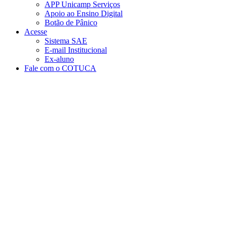
APP Unicamp Serviços
Apoio ao Ensino Digital
Botão de Pânico
Acesse
Sistema SAE
E-mail Institucional
Ex-aluno
Fale com o COTUCA
Aumentar fonte
Diminuir fonte