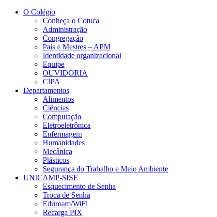
Conteúdo principal
Menu principal
Rodapé
O Colégio
Conheça o Cotuca
Administração
Congregação
Pais e Mestres – APM
Identidade organizacional
Equipe
OUVIDORIA
CIPA
Departamentos
Alimentos
Ciências
Computação
Eletroeletrônica
Enfermagem
Humanidades
Mecânica
Plásticos
Segurança do Trabalho e Meio Ambiente
UNICAMP-SISE
Esquecimento de Senha
Troca de Senha
Eduroam/WiFi
Recarga PIX