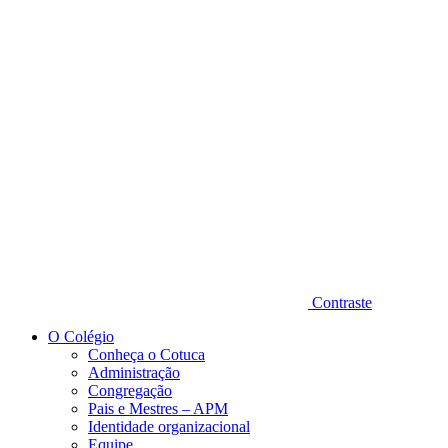
Diminuir fonte
Contraste
O Colégio
Conheça o Cotuca
Administração
Congregação
Pais e Mestres – APM
Identidade organizacional
Equipe