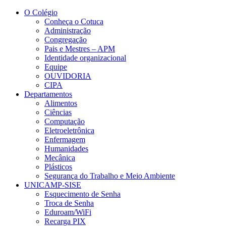
Conteúdo principal
Menu principal
Rodapé
O Colégio
Conheça o Cotuca
Administração
Congregação
Pais e Mestres – APM
Identidade organizacional
Equipe
OUVIDORIA
CIPA
Departamentos
Alimentos
Ciências
Computação
Eletroeletrônica
Enfermagem
Humanidades
Mecânica
Plásticos
Segurança do Trabalho e Meio Ambiente
UNICAMP-SISE
Esquecimento de Senha
Troca de Senha
Eduroam/WiFi
Recarga PIX