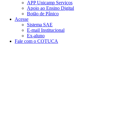
APP Unicamp Serviços
Apoio ao Ensino Digital
Botão de Pânico
Acesse
Sistema SAE
E-mail Institucional
Ex-aluno
Fale com o COTUCA
Aumentar fonte
Diminuir fonte