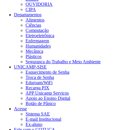
OUVIDORIA
CIPA
Departamentos
Alimentos
Ciências
Computação
Eletroeletrônica
Enfermagem
Humanidades
Mecânica
Plásticos
Segurança do Trabalho e Meio Ambiente
UNICAMP-SISE
Esquecimento de Senha
Troca de Senha
Eduroam/WiFi
Recarga PIX
APP Unicamp Serviços
Apoio ao Ensino Digital
Botão de Pânico
Acesse
Sistema SAE
E-mail Institucional
Ex-aluno
Fale com o COTUCA