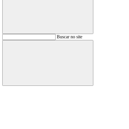
Buscar
Buscar no site
Buscar
Aumentar fonte