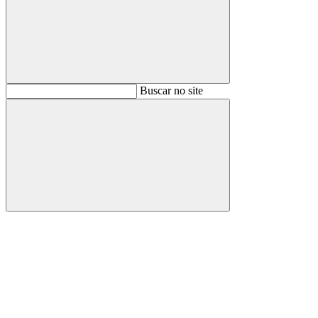
Buscar
Buscar no site
Buscar
Aumentar fonte