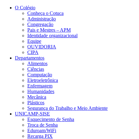
Conteúdo principal
Menu principal
Rodapé
O Colégio
Conheça o Cotuca
Administração
Congregação
Pais e Mestres – APM
Identidade organizacional
Equipe
OUVIDORIA
CIPA
Departamentos
Alimentos
Ciências
Computação
Eletroeletrônica
Enfermagem
Humanidades
Mecânica
Plásticos
Segurança do Trabalho e Meio Ambiente
UNICAMP-SISE
Esquecimento de Senha
Troca de Senha
Eduroam/WiFi
Recarga PIX