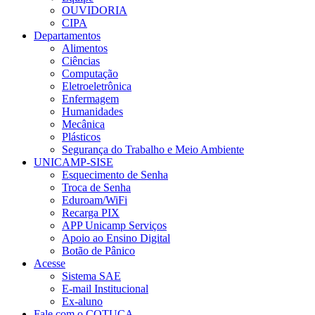
OUVIDORIA
CIPA
Departamentos
Alimentos
Ciências
Computação
Eletroeletrônica
Enfermagem
Humanidades
Mecânica
Plásticos
Segurança do Trabalho e Meio Ambiente
UNICAMP-SISE
Esquecimento de Senha
Troca de Senha
Eduroam/WiFi
Recarga PIX
APP Unicamp Serviços
Apoio ao Ensino Digital
Botão de Pânico
Acesse
Sistema SAE
E-mail Institucional
Ex-aluno
Fale com o COTUCA