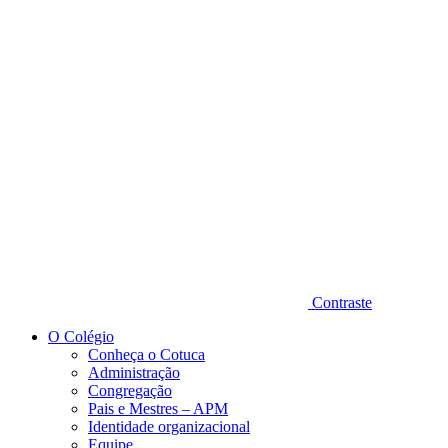
Diminuir fonte
Contraste
O Colégio
Conheça o Cotuca
Administração
Congregação
Pais e Mestres – APM
Identidade organizacional
Equipe