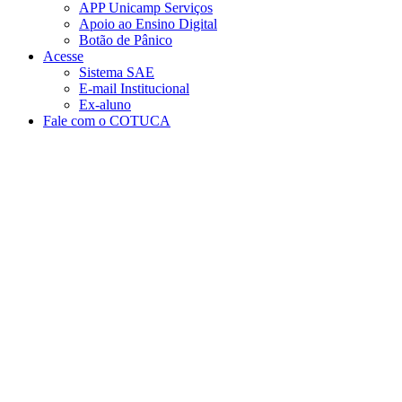
APP Unicamp Serviços
Apoio ao Ensino Digital
Botão de Pânico
Acesse
Sistema SAE
E-mail Institucional
Ex-aluno
Fale com o COTUCA
Aumentar fonte
Diminuir fonte