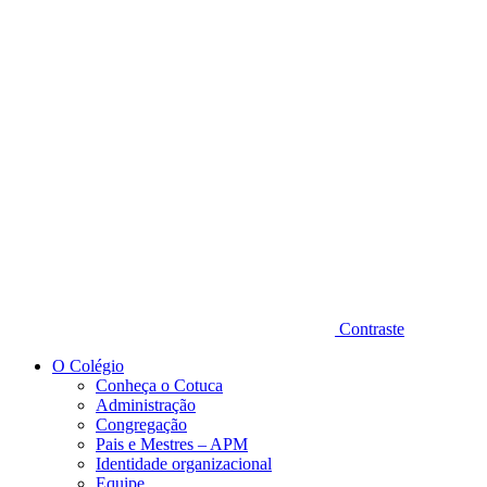
Diminuir fonte
Contraste
O Colégio
Conheça o Cotuca
Administração
Congregação
Pais e Mestres – APM
Identidade organizacional
Equipe