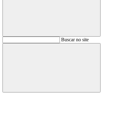
Buscar
Buscar no site
Buscar
Aumentar fonte