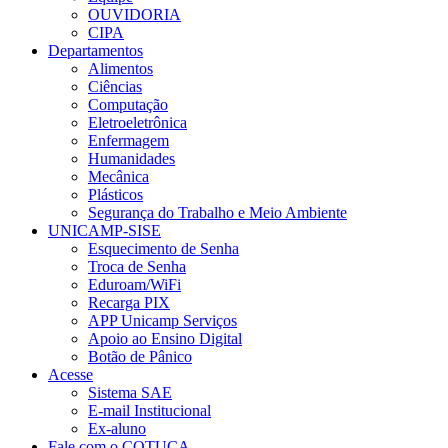
OUVIDORIA
CIPA
Departamentos
Alimentos
Ciências
Computação
Eletroeletrônica
Enfermagem
Humanidades
Mecânica
Plásticos
Segurança do Trabalho e Meio Ambiente
UNICAMP-SISE
Esquecimento de Senha
Troca de Senha
Eduroam/WiFi
Recarga PIX
APP Unicamp Serviços
Apoio ao Ensino Digital
Botão de Pânico
Acesse
Sistema SAE
E-mail Institucional
Ex-aluno
Fale com o COTUCA