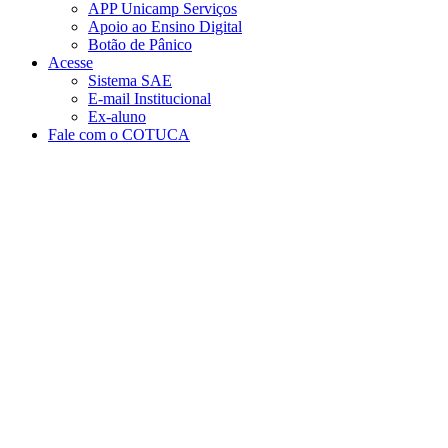
APP Unicamp Serviços
Apoio ao Ensino Digital
Botão de Pânico
Acesse
Sistema SAE
E-mail Institucional
Ex-aluno
Fale com o COTUCA
Aumentar fonte
Diminuir fonte