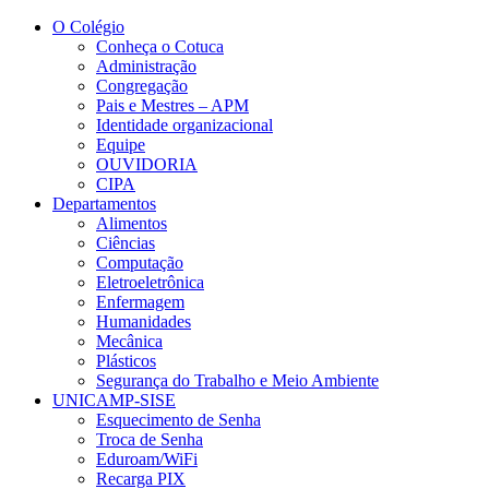
Conteúdo principal
Menu principal
Rodapé
O Colégio
Conheça o Cotuca
Administração
Congregação
Pais e Mestres – APM
Identidade organizacional
Equipe
OUVIDORIA
CIPA
Departamentos
Alimentos
Ciências
Computação
Eletroeletrônica
Enfermagem
Humanidades
Mecânica
Plásticos
Segurança do Trabalho e Meio Ambiente
UNICAMP-SISE
Esquecimento de Senha
Troca de Senha
Eduroam/WiFi
Recarga PIX