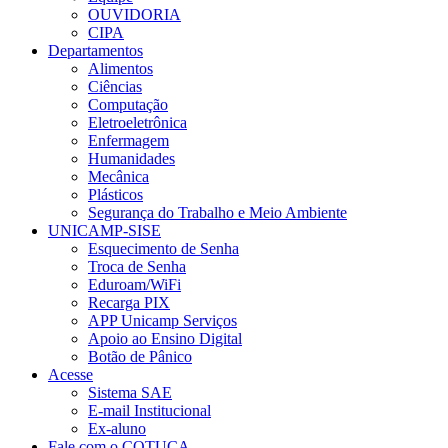
OUVIDORIA
CIPA
Departamentos
Alimentos
Ciências
Computação
Eletroeletrônica
Enfermagem
Humanidades
Mecânica
Plásticos
Segurança do Trabalho e Meio Ambiente
UNICAMP-SISE
Esquecimento de Senha
Troca de Senha
Eduroam/WiFi
Recarga PIX
APP Unicamp Serviços
Apoio ao Ensino Digital
Botão de Pânico
Acesse
Sistema SAE
E-mail Institucional
Ex-aluno
Fale com o COTUCA