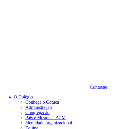
Diminuir fonte
Contraste
O Colégio
Conheça o Cotuca
Administração
Congregação
Pais e Mestres – APM
Identidade organizacional
Equipe