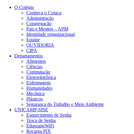
Conteúdo principal
Menu principal
Rodapé
O Colégio
Conheça o Cotuca
Administração
Congregação
Pais e Mestres – APM
Identidade organizacional
Equipe
OUVIDORIA
CIPA
Departamentos
Alimentos
Ciências
Computação
Eletroeletrônica
Enfermagem
Humanidades
Mecânica
Plásticos
Segurança do Trabalho e Meio Ambiente
UNICAMP-SISE
Esquecimento de Senha
Troca de Senha
Eduroam/WiFi
Recarga PIX