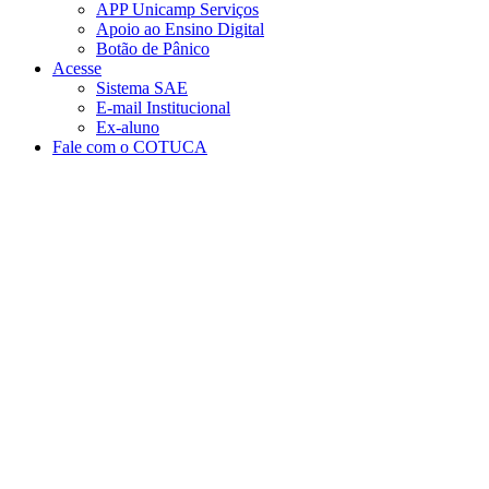
APP Unicamp Serviços
Apoio ao Ensino Digital
Botão de Pânico
Acesse
Sistema SAE
E-mail Institucional
Ex-aluno
Fale com o COTUCA
Aumentar fonte
Diminuir fonte