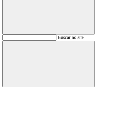
Buscar
Buscar no site
Buscar
Aumentar fonte