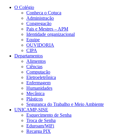
Conteúdo principal
Menu principal
Rodapé
O Colégio
Conheça o Cotuca
Administração
Congregação
Pais e Mestres – APM
Identidade organizacional
Equipe
OUVIDORIA
CIPA
Departamentos
Alimentos
Ciências
Computação
Eletroeletrônica
Enfermagem
Humanidades
Mecânica
Plásticos
Segurança do Trabalho e Meio Ambiente
UNICAMP-SISE
Esquecimento de Senha
Troca de Senha
Eduroam/WiFi
Recarga PIX