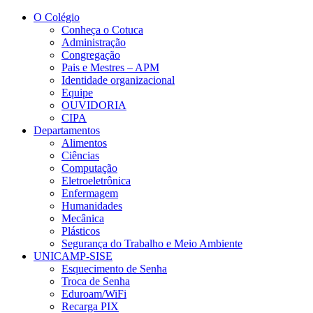
Conteúdo principal
Menu principal
Rodapé
O Colégio
Conheça o Cotuca
Administração
Congregação
Pais e Mestres – APM
Identidade organizacional
Equipe
OUVIDORIA
CIPA
Departamentos
Alimentos
Ciências
Computação
Eletroeletrônica
Enfermagem
Humanidades
Mecânica
Plásticos
Segurança do Trabalho e Meio Ambiente
UNICAMP-SISE
Esquecimento de Senha
Troca de Senha
Eduroam/WiFi
Recarga PIX