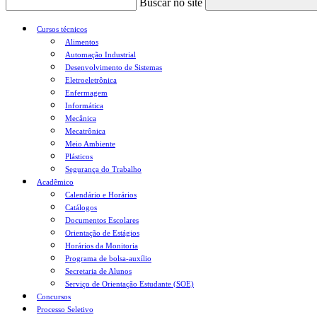
Buscar no site
Cursos técnicos
Alimentos
Automação Industrial
Desenvolvimento de Sistemas
Eletroeletrônica
Enfermagem
Informática
Mecânica
Mecatrônica
Meio Ambiente
Plásticos
Segurança do Trabalho
Acadêmico
Calendário e Horários
Catálogos
Documentos Escolares
Orientação de Estágios
Horários da Monitoria
Programa de bolsa-auxílio
Secretaria de Alunos
Serviço de Orientação Estudante (SOE)
Concursos
Processo Seletivo