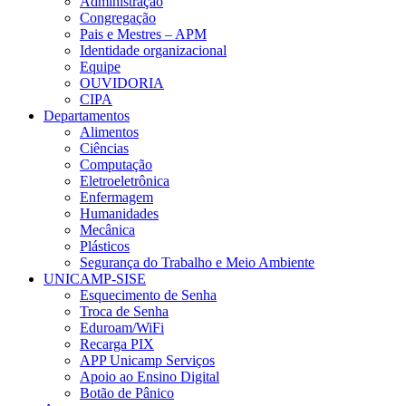
Administração
Congregação
Pais e Mestres – APM
Identidade organizacional
Equipe
OUVIDORIA
CIPA
Departamentos
Alimentos
Ciências
Computação
Eletroeletrônica
Enfermagem
Humanidades
Mecânica
Plásticos
Segurança do Trabalho e Meio Ambiente
UNICAMP-SISE
Esquecimento de Senha
Troca de Senha
Eduroam/WiFi
Recarga PIX
APP Unicamp Serviços
Apoio ao Ensino Digital
Botão de Pânico