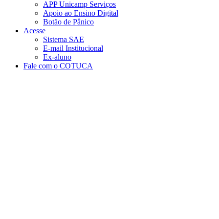
APP Unicamp Serviços
Apoio ao Ensino Digital
Botão de Pânico
Acesse
Sistema SAE
E-mail Institucional
Ex-aluno
Fale com o COTUCA
Aumentar fonte
Diminuir fonte