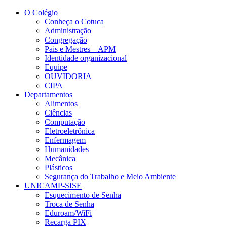
Conteúdo principal
Menu principal
Rodapé
O Colégio
Conheça o Cotuca
Administração
Congregação
Pais e Mestres – APM
Identidade organizacional
Equipe
OUVIDORIA
CIPA
Departamentos
Alimentos
Ciências
Computação
Eletroeletrônica
Enfermagem
Humanidades
Mecânica
Plásticos
Segurança do Trabalho e Meio Ambiente
UNICAMP-SISE
Esquecimento de Senha
Troca de Senha
Eduroam/WiFi
Recarga PIX