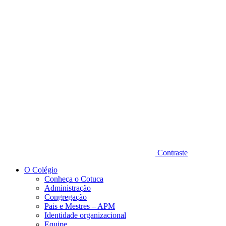
Diminuir fonte
Contraste
O Colégio
Conheça o Cotuca
Administração
Congregação
Pais e Mestres – APM
Identidade organizacional
Equipe