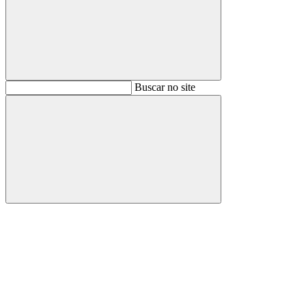
Buscar
Buscar no site
Buscar
Aumentar fonte