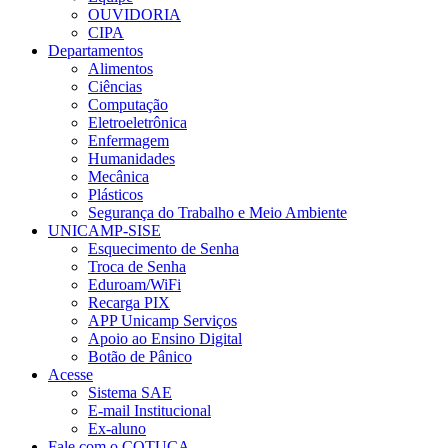
OUVIDORIA
CIPA
Departamentos
Alimentos
Ciências
Computação
Eletroeletrônica
Enfermagem
Humanidades
Mecânica
Plásticos
Segurança do Trabalho e Meio Ambiente
UNICAMP-SISE
Esquecimento de Senha
Troca de Senha
Eduroam/WiFi
Recarga PIX
APP Unicamp Serviços
Apoio ao Ensino Digital
Botão de Pânico
Acesse
Sistema SAE
E-mail Institucional
Ex-aluno
Fale com o COTUCA