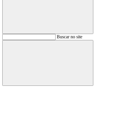
Buscar
Buscar no site
Buscar
Aumentar fonte