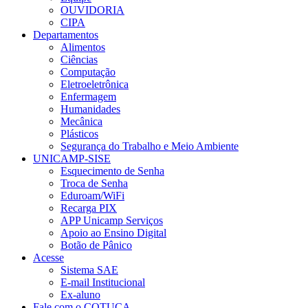
OUVIDORIA
CIPA
Departamentos
Alimentos
Ciências
Computação
Eletroeletrônica
Enfermagem
Humanidades
Mecânica
Plásticos
Segurança do Trabalho e Meio Ambiente
UNICAMP-SISE
Esquecimento de Senha
Troca de Senha
Eduroam/WiFi
Recarga PIX
APP Unicamp Serviços
Apoio ao Ensino Digital
Botão de Pânico
Acesse
Sistema SAE
E-mail Institucional
Ex-aluno
Fale com o COTUCA