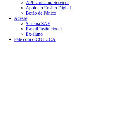
APP Unicamp Serviços
Apoio ao Ensino Digital
Botão de Pânico
Acesse
Sistema SAE
E-mail Institucional
Ex-aluno
Fale com o COTUCA
Aumentar fonte
Diminuir fonte