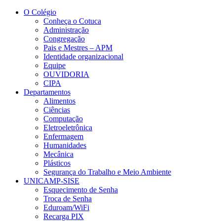
Conteúdo principal
Menu principal
Rodapé
O Colégio
Conheça o Cotuca
Administração
Congregação
Pais e Mestres – APM
Identidade organizacional
Equipe
OUVIDORIA
CIPA
Departamentos
Alimentos
Ciências
Computação
Eletroeletrônica
Enfermagem
Humanidades
Mecânica
Plásticos
Segurança do Trabalho e Meio Ambiente
UNICAMP-SISE
Esquecimento de Senha
Troca de Senha
Eduroam/WiFi
Recarga PIX