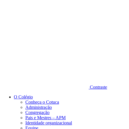
Diminuir fonte
Contraste
O Colégio
Conheça o Cotuca
Administração
Congregação
Pais e Mestres – APM
Identidade organizacional
Equipe