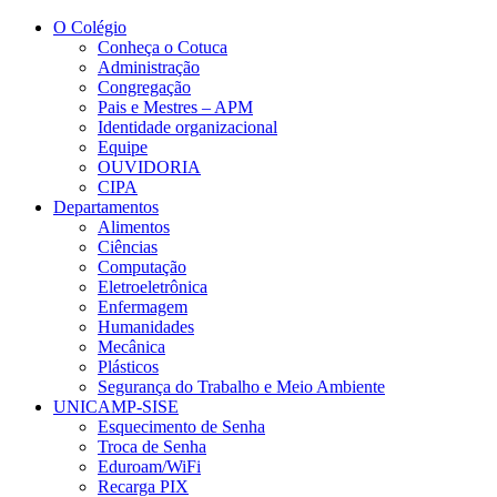
Conteúdo principal
Menu principal
Rodapé
O Colégio
Conheça o Cotuca
Administração
Congregação
Pais e Mestres – APM
Identidade organizacional
Equipe
OUVIDORIA
CIPA
Departamentos
Alimentos
Ciências
Computação
Eletroeletrônica
Enfermagem
Humanidades
Mecânica
Plásticos
Segurança do Trabalho e Meio Ambiente
UNICAMP-SISE
Esquecimento de Senha
Troca de Senha
Eduroam/WiFi
Recarga PIX