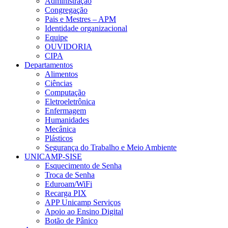
Administração
Congregação
Pais e Mestres – APM
Identidade organizacional
Equipe
OUVIDORIA
CIPA
Departamentos
Alimentos
Ciências
Computação
Eletroeletrônica
Enfermagem
Humanidades
Mecânica
Plásticos
Segurança do Trabalho e Meio Ambiente
UNICAMP-SISE
Esquecimento de Senha
Troca de Senha
Eduroam/WiFi
Recarga PIX
APP Unicamp Serviços
Apoio ao Ensino Digital
Botão de Pânico