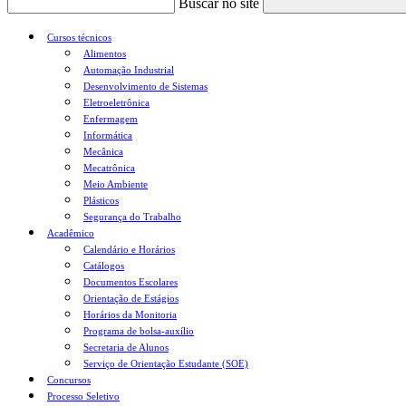
Buscar no site
Cursos técnicos
Alimentos
Automação Industrial
Desenvolvimento de Sistemas
Eletroeletrônica
Enfermagem
Informática
Mecânica
Mecatrônica
Meio Ambiente
Plásticos
Segurança do Trabalho
Acadêmico
Calendário e Horários
Catálogos
Documentos Escolares
Orientação de Estágios
Horários da Monitoria
Programa de bolsa-auxílio
Secretaria de Alunos
Serviço de Orientação Estudante (SOE)
Concursos
Processo Seletivo