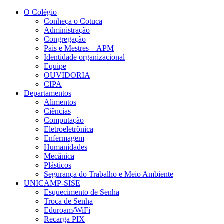
Conteúdo principal
Menu principal
Rodapé
O Colégio
Conheça o Cotuca
Administração
Congregação
Pais e Mestres – APM
Identidade organizacional
Equipe
OUVIDORIA
CIPA
Departamentos
Alimentos
Ciências
Computação
Eletroeletrônica
Enfermagem
Humanidades
Mecânica
Plásticos
Segurança do Trabalho e Meio Ambiente
UNICAMP-SISE
Esquecimento de Senha
Troca de Senha
Eduroam/WiFi
Recarga PIX