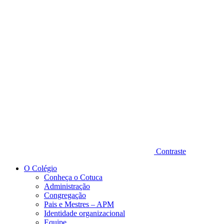
Diminuir fonte
Contraste
O Colégio
Conheça o Cotuca
Administração
Congregação
Pais e Mestres – APM
Identidade organizacional
Equipe