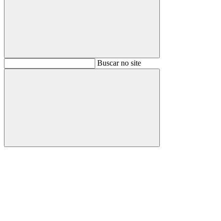
Buscar
Buscar no site
Buscar
Aumentar fonte