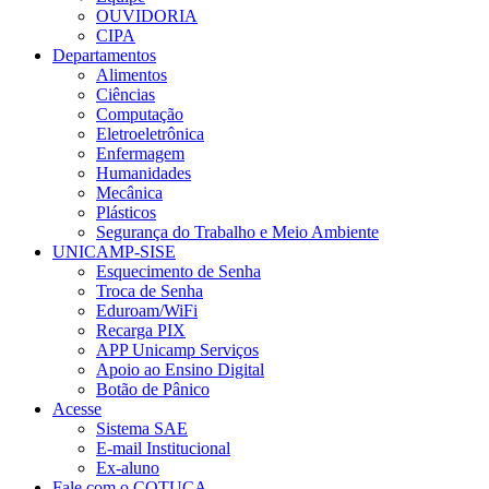
OUVIDORIA
CIPA
Departamentos
Alimentos
Ciências
Computação
Eletroeletrônica
Enfermagem
Humanidades
Mecânica
Plásticos
Segurança do Trabalho e Meio Ambiente
UNICAMP-SISE
Esquecimento de Senha
Troca de Senha
Eduroam/WiFi
Recarga PIX
APP Unicamp Serviços
Apoio ao Ensino Digital
Botão de Pânico
Acesse
Sistema SAE
E-mail Institucional
Ex-aluno
Fale com o COTUCA