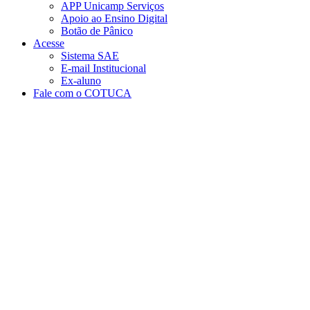
APP Unicamp Serviços
Apoio ao Ensino Digital
Botão de Pânico
Acesse
Sistema SAE
E-mail Institucional
Ex-aluno
Fale com o COTUCA
Aumentar fonte
Diminuir fonte