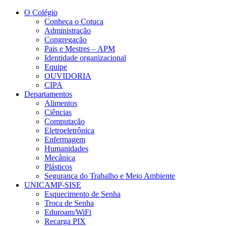
Conteúdo principal
Menu principal
Rodapé
O Colégio
Conheça o Cotuca
Administração
Congregação
Pais e Mestres – APM
Identidade organizacional
Equipe
OUVIDORIA
CIPA
Departamentos
Alimentos
Ciências
Computação
Eletroeletrônica
Enfermagem
Humanidades
Mecânica
Plásticos
Segurança do Trabalho e Meio Ambiente
UNICAMP-SISE
Esquecimento de Senha
Troca de Senha
Eduroam/WiFi
Recarga PIX