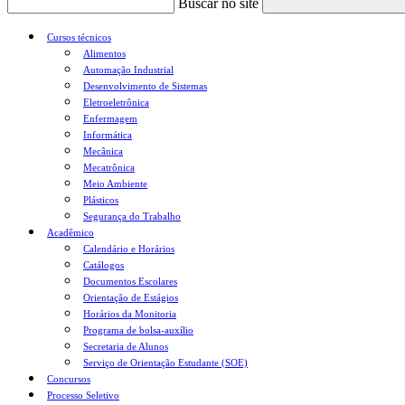
Buscar no site
Cursos técnicos
Alimentos
Automação Industrial
Desenvolvimento de Sistemas
Eletroeletrônica
Enfermagem
Informática
Mecânica
Mecatrônica
Meio Ambiente
Plásticos
Segurança do Trabalho
Acadêmico
Calendário e Horários
Catálogos
Documentos Escolares
Orientação de Estágios
Horários da Monitoria
Programa de bolsa-auxílio
Secretaria de Alunos
Serviço de Orientação Estudante (SOE)
Concursos
Processo Seletivo