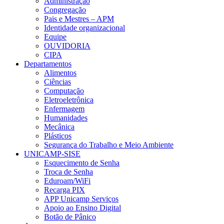
Administração
Congregação
Pais e Mestres – APM
Identidade organizacional
Equipe
OUVIDORIA
CIPA
Departamentos
Alimentos
Ciências
Computação
Eletroeletrônica
Enfermagem
Humanidades
Mecânica
Plásticos
Segurança do Trabalho e Meio Ambiente
UNICAMP-SISE
Esquecimento de Senha
Troca de Senha
Eduroam/WiFi
Recarga PIX
APP Unicamp Serviços
Apoio ao Ensino Digital
Botão de Pânico