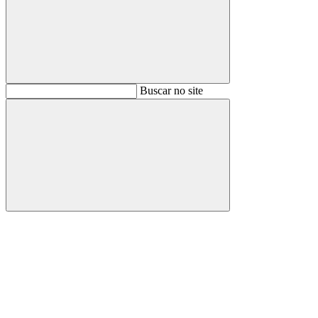
Buscar
Buscar no site
Buscar
Aumentar fonte