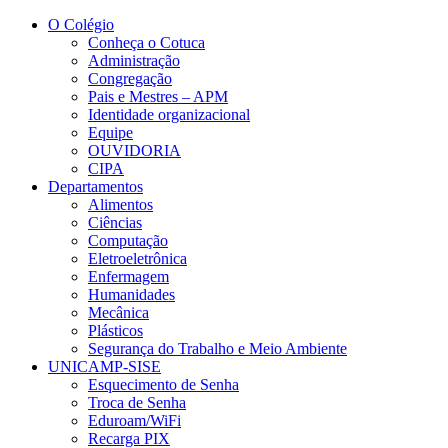
Conteúdo principal
Menu principal
Rodapé
O Colégio
Conheça o Cotuca
Administração
Congregação
Pais e Mestres – APM
Identidade organizacional
Equipe
OUVIDORIA
CIPA
Departamentos
Alimentos
Ciências
Computação
Eletroeletrônica
Enfermagem
Humanidades
Mecânica
Plásticos
Segurança do Trabalho e Meio Ambiente
UNICAMP-SISE
Esquecimento de Senha
Troca de Senha
Eduroam/WiFi
Recarga PIX