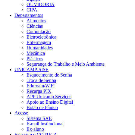
OUVIDORIA
CIPA
Departamentos
Alimentos
Ciências
Computação
Eletroeletrônica
Enfermagem
Humanidades
Mecânica
Plásticos
Segurança do Trabalho e Meio Ambiente
UNICAMP-SISE
Esquecimento de Senha
Troca de Senha
Eduroam/WiFi
Recarga PIX
APP Unicamp Serviços
Apoio ao Ensino Digital
Botão de Pânico
Acesse
Sistema SAE
E-mail Institucional
Ex-aluno
Fale com o COTUCA