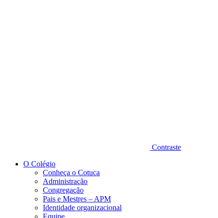
Diminuir fonte
Contraste
O Colégio
Conheça o Cotuca
Administração
Congregação
Pais e Mestres – APM
Identidade organizacional
Equipe