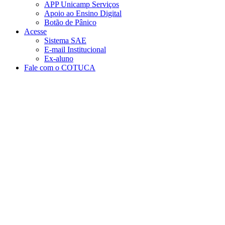
APP Unicamp Serviços
Apoio ao Ensino Digital
Botão de Pânico
Acesse
Sistema SAE
E-mail Institucional
Ex-aluno
Fale com o COTUCA
Aumentar fonte
Diminuir fonte