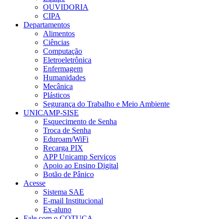
OUVIDORIA
CIPA
Departamentos
Alimentos
Ciências
Computação
Eletroeletrônica
Enfermagem
Humanidades
Mecânica
Plásticos
Segurança do Trabalho e Meio Ambiente
UNICAMP-SISE
Esquecimento de Senha
Troca de Senha
Eduroam/WiFi
Recarga PIX
APP Unicamp Serviços
Apoio ao Ensino Digital
Botão de Pânico
Acesse
Sistema SAE
E-mail Institucional
Ex-aluno
Fale com o COTUCA