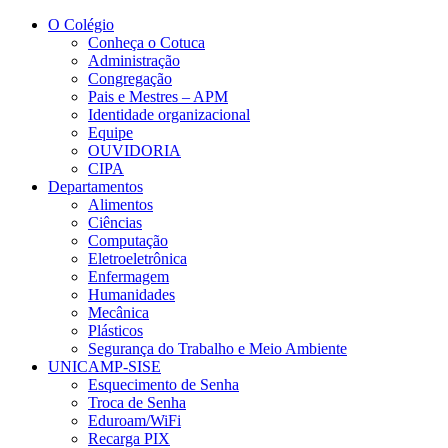
Conteúdo principal
Menu principal
Rodapé
O Colégio
Conheça o Cotuca
Administração
Congregação
Pais e Mestres – APM
Identidade organizacional
Equipe
OUVIDORIA
CIPA
Departamentos
Alimentos
Ciências
Computação
Eletroeletrônica
Enfermagem
Humanidades
Mecânica
Plásticos
Segurança do Trabalho e Meio Ambiente
UNICAMP-SISE
Esquecimento de Senha
Troca de Senha
Eduroam/WiFi
Recarga PIX