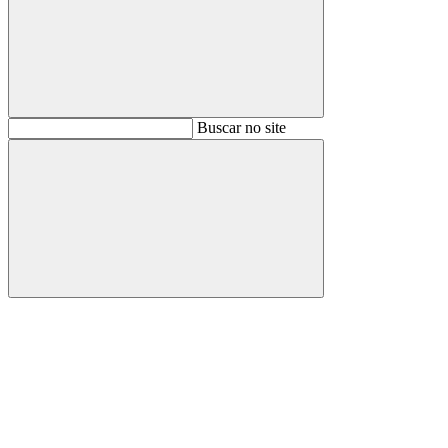
Buscar
Buscar no site
Buscar
Aumentar fonte