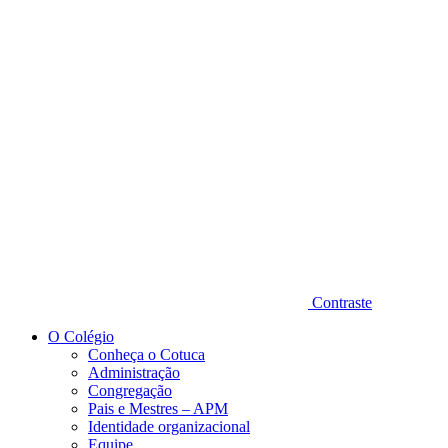
Diminuir fonte
Contraste
O Colégio
Conheça o Cotuca
Administração
Congregação
Pais e Mestres – APM
Identidade organizacional
Equipe