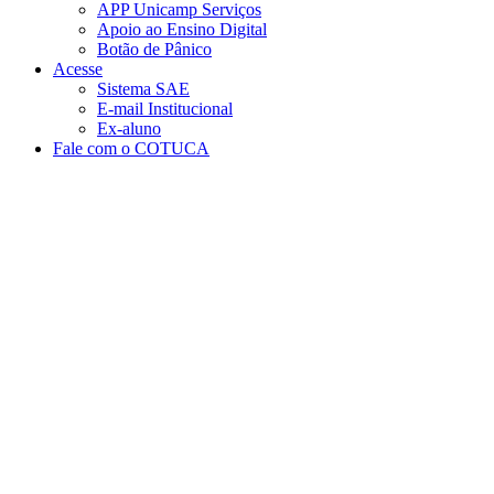
APP Unicamp Serviços
Apoio ao Ensino Digital
Botão de Pânico
Acesse
Sistema SAE
E-mail Institucional
Ex-aluno
Fale com o COTUCA
Aumentar fonte
Diminuir fonte