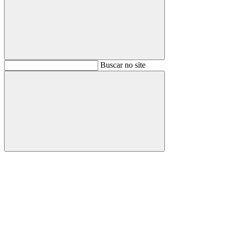
Buscar
Buscar no site
Buscar
Aumentar fonte