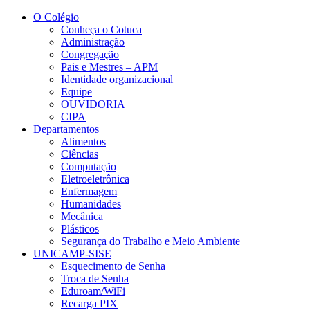
Conteúdo principal
Menu principal
Rodapé
O Colégio
Conheça o Cotuca
Administração
Congregação
Pais e Mestres – APM
Identidade organizacional
Equipe
OUVIDORIA
CIPA
Departamentos
Alimentos
Ciências
Computação
Eletroeletrônica
Enfermagem
Humanidades
Mecânica
Plásticos
Segurança do Trabalho e Meio Ambiente
UNICAMP-SISE
Esquecimento de Senha
Troca de Senha
Eduroam/WiFi
Recarga PIX