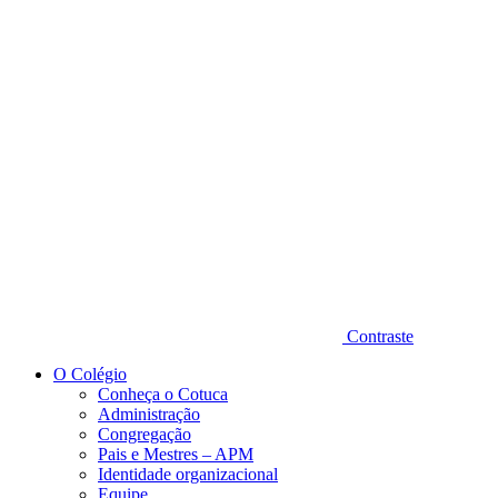
Diminuir fonte
Contraste
O Colégio
Conheça o Cotuca
Administração
Congregação
Pais e Mestres – APM
Identidade organizacional
Equipe