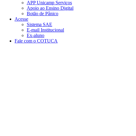
APP Unicamp Serviços
Apoio ao Ensino Digital
Botão de Pânico
Acesse
Sistema SAE
E-mail Institucional
Ex-aluno
Fale com o COTUCA
Aumentar fonte
Diminuir fonte