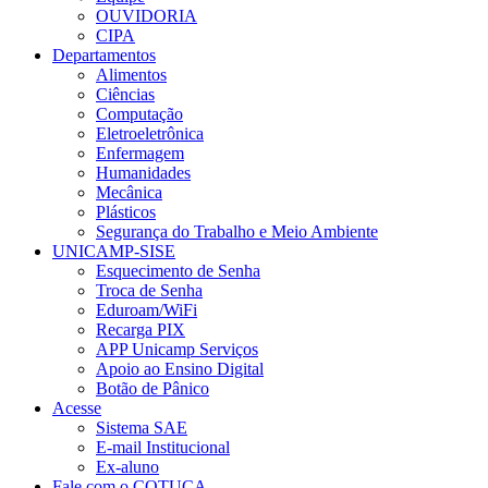
OUVIDORIA
CIPA
Departamentos
Alimentos
Ciências
Computação
Eletroeletrônica
Enfermagem
Humanidades
Mecânica
Plásticos
Segurança do Trabalho e Meio Ambiente
UNICAMP-SISE
Esquecimento de Senha
Troca de Senha
Eduroam/WiFi
Recarga PIX
APP Unicamp Serviços
Apoio ao Ensino Digital
Botão de Pânico
Acesse
Sistema SAE
E-mail Institucional
Ex-aluno
Fale com o COTUCA