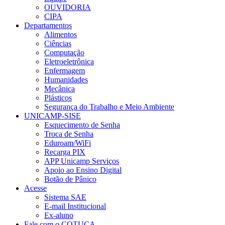
OUVIDORIA
CIPA
Departamentos
Alimentos
Ciências
Computação
Eletroeletrônica
Enfermagem
Humanidades
Mecânica
Plásticos
Segurança do Trabalho e Meio Ambiente
UNICAMP-SISE
Esquecimento de Senha
Troca de Senha
Eduroam/WiFi
Recarga PIX
APP Unicamp Serviços
Apoio ao Ensino Digital
Botão de Pânico
Acesse
Sistema SAE
E-mail Institucional
Ex-aluno
Fale com o COTUCA