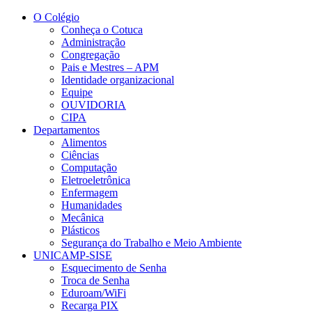
Conteúdo principal
Menu principal
Rodapé
O Colégio
Conheça o Cotuca
Administração
Congregação
Pais e Mestres – APM
Identidade organizacional
Equipe
OUVIDORIA
CIPA
Departamentos
Alimentos
Ciências
Computação
Eletroeletrônica
Enfermagem
Humanidades
Mecânica
Plásticos
Segurança do Trabalho e Meio Ambiente
UNICAMP-SISE
Esquecimento de Senha
Troca de Senha
Eduroam/WiFi
Recarga PIX