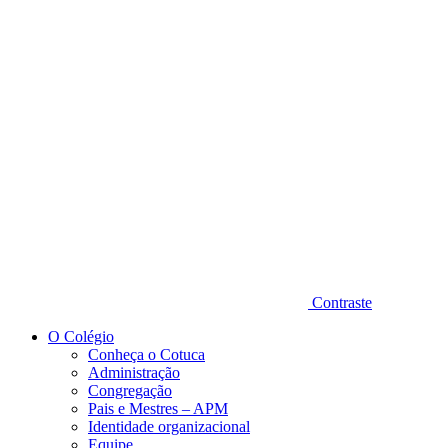
Diminuir fonte
Contraste
O Colégio
Conheça o Cotuca
Administração
Congregação
Pais e Mestres – APM
Identidade organizacional
Equipe