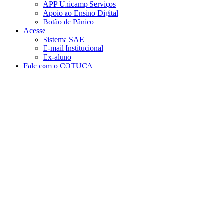
APP Unicamp Serviços
Apoio ao Ensino Digital
Botão de Pânico
Acesse
Sistema SAE
E-mail Institucional
Ex-aluno
Fale com o COTUCA
Aumentar fonte
Diminuir fonte