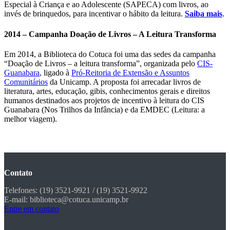
Especial à Criança e ao Adolescente (SAPECA) com livros, ao
invés de brinquedos, para incentivar o hábito da leitura.
Saiba mais
.
2014 – Campanha Doação de Livros – A Leitura Transforma
Em 2014, a Biblioteca do Cotuca foi uma das sedes da campanha
“Doação de Livros – a leitura transforma”, organizada pelo
CIS-
Guanabara
, ligado à
Pró-Reitoria de Extensão e Assuntos
Comunitários
da Unicamp. A proposta foi arrecadar livros de
literatura, artes, educação, gibis, conhecimentos gerais e direitos
humanos destinados aos projetos de incentivo à leitura do CIS
Guanabara (Nos Trilhos da Infância) e da EMDEC (Leitura: a
melhor viagem).
Contato
Telefones: (19) 3521-9921 / (19) 3521-9922
E-mail: biblioteca@cotuca.unicamp.br
Entre em contato