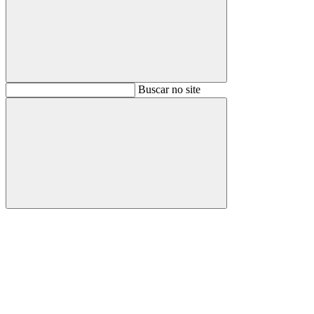
Buscar
Buscar no site
Buscar
Aumentar fonte